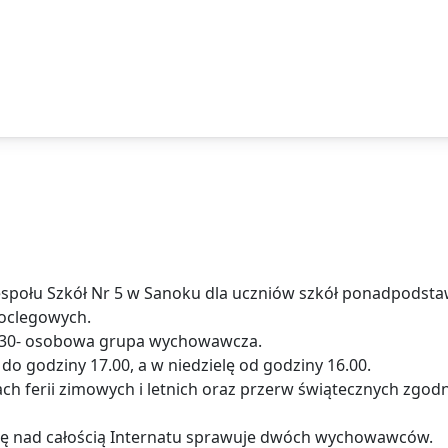
espołu Szkół Nr 5 w Sanoku dla uczniów szkół ponadpodst
c­le­go­wych.
t 30- osobowa grupa wy­cho­waw­cza.
i do godziny 17.00, a w niedzielę od godziny 16.00.
ch fe­rii zi­mo­wych i let­nich oraz przerw świą­tecz­nych zgod
kę nad ca­ło­ścią Internatu sprawuje dwóch wy­cho­waw­ców.