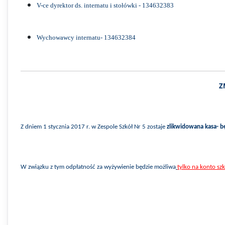
V-ce dyrektor ds. internatu i stołówki - 134632383
Wychowawcy internatu- 134632384
Z
Z dniem 1 stycznia 2017 r. w Zespole Szkół Nr 5 zostaje
zlikwidowana kasa- 
W związku z tym odpłatność z
a
wyżywie
nie
będzie możliwa
tylko na konto sz