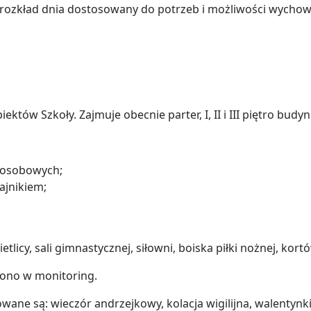
i rozkład dnia dostosowany do potrzeb i możliwości wycho
tów Szkoły. Zajmuje obecnie parter, I, II i III piętro budyn
- osobowych;
ajnikiem;
cy, sali gimnastycznej, siłowni, boiska piłki nożnej, kortó
żono w monitoring.
wane są: wieczór andrzejkowy, kolacja wigilijna, walentynki