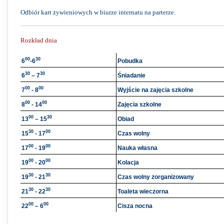
Odbiór kart żywieniowych w biurze internatu na parterze.
Rozkład dnia
00
30
6
-6
Pobudka
30
30
6
– 7
Śniadanie
00
00
7
- 8
Wyjście na zajęcia szkolne
00
00
8
- 14
Zajęcia szkolne
00
30
13
– 15
Obiad
30
00
15
- 17
Czas wolny
00
00
17
- 19
Nauka własna
00
00
19
- 20
Kolacja
30
30
19
- 21
Czas wolny zorganizowany
30
30
21
- 22
Toaleta wieczorna
00
00
22
– 6
Cisza nocna