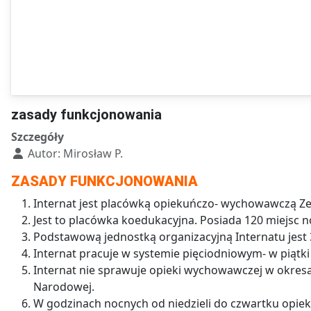
zasady funkcjonowania
Szczegóły
Autor:
Mirosław P.
ZASADY FUNKCJONOWANIA
Internat jest placówką opiekuńczo- wychowawczą Z
Jest to pla­cówka ko­edu­ka­cyjna. Posiada 120 miejsc no
Podstawową jed­nostką or­ga­ni­za­cyjną Internatu jes
Internat pra­cuje w sys­te­mie pięciodniowym- w piątk
Internat nie spra­wuje opieki wy­cho­waw­czej w okre­sa
Narodowej.
W go­dzi­nach noc­nych od nie­dzieli do czwartku opie