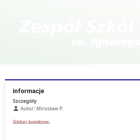
Kierunki w T
Technik fotografii i
multimediów
informacje
Szczegóły
Autor:
Mirosław P.
Telefony kontaktowe: