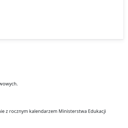
awowych.
­nie z rocz­nym ka­len­da­rzem Ministerstwa Edukacji