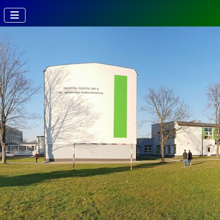
Kierunki w
Technikum
Technik fotografii i
multimediów