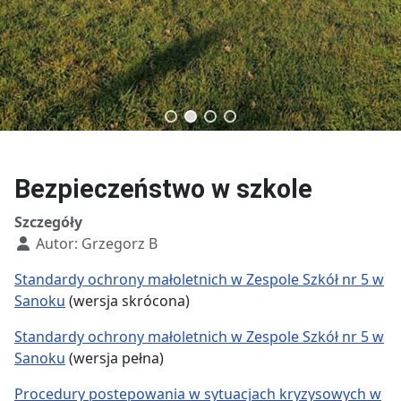
Technik budownictwa
Technik usług fryzjerskich
Bezpieczeństwo w szkole
Szczegóły
Autor:
Grzegorz B
Standardy ochrony małoletnich w Zespole Szkół nr 5 w
Sanoku
(wersja skrócona)
Standardy ochrony małoletnich w Zespole Szkół nr 5 w
Sanoku
(wersja pełna)
Procedury postepowania w sytuacjach kryzysowych w