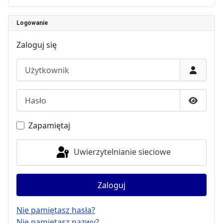
Logowanie
Zaloguj się
Użytkownik
Hasło
Pokaż h
Zapamiętaj
Uwierzytelnianie sieciowe
Zaloguj
Nie pamiętasz hasła?
Nie pamiętasz nazwy?