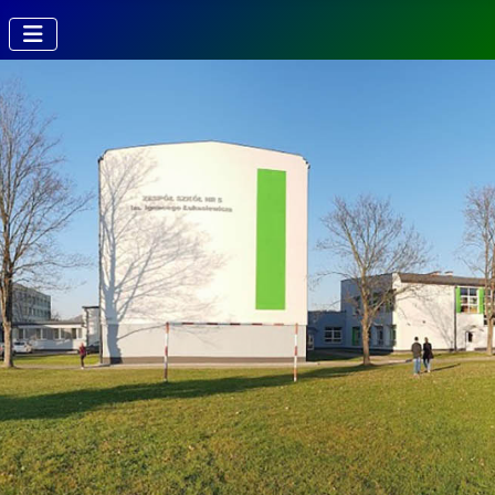
Kierunki w
Technikum
Technik fotografii i
multimediów