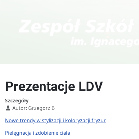
Kierunki w T
Technik fotografii i
multimediów
Prezentacje LDV
Szczegóły
Autor:
Grzegorz B
Nowe trendy w stylizacji i koloryzacji fryzur
Pielęgnacja i zdobienie ciała