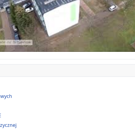
owych
E
izycznej