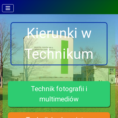
Kierunki w
Technikum
Technik fotografii i
multimediów