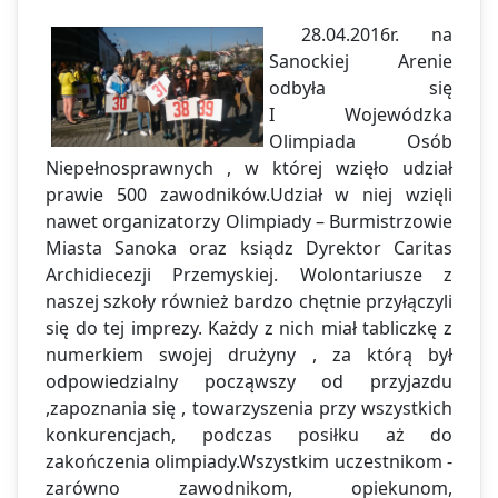
28.04.2016r. na
Sanockiej Arenie
odbyła się
I Wojewódzka
Olimpiada Osób
Niepełnosprawnych , w której wzięło udział
prawie 500 zawodników.Udział w niej wzięli
nawet organizatorzy Olimpiady – Burmistrzowie
Miasta Sanoka oraz ksiądz Dyrektor Caritas
Archidiecezji Przemyskiej. Wolontariusze z
naszej szkoły również bardzo chętnie przyłączyli
się do tej imprezy. Każdy z nich miał tabliczkę z
numerkiem swojej drużyny , za którą był
odpowiedzialny począwszy od przyjazdu
,zapoznania się , towarzyszenia przy wszystkich
konkurencjach, podczas posiłku aż do
zakończenia olimpiady.Wszystkim uczestnikom -
zarówno zawodnikom, opiekunom,