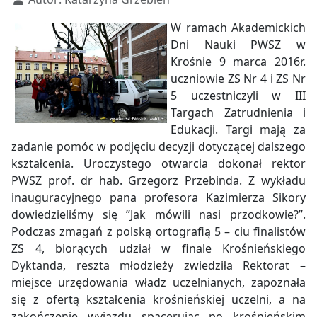
W ramach Akademickich
Dni Nauki PWSZ w
Krośnie 9 marca 2016r.
uczniowie ZS Nr 4 i ZS Nr
5 uczestniczyli w III
Targach Zatrudnienia i
Edukacji. Targi mają za
zadanie pomóc w podjęciu decyzji dotyczącej dalszego
kształcenia. Uroczystego otwarcia dokonał rektor
PWSZ prof. dr hab. Grzegorz Przebinda. Z wykładu
inauguracyjnego pana profesora Kazimierza Sikory
dowiedzieliśmy się ’’Jak mówili nasi przodkowie?”.
Podczas zmagań z polską ortografią 5 – ciu finalistów
ZS 4, biorących udział w finale Krośnieńskiego
Dyktanda, reszta młodzieży zwiedziła Rektorat –
miejsce urzędowania władz uczelnianych, zapoznała
się z ofertą kształcenia krośnieńskiej uczelni, a na
zakończenie wyjazdu spacerując po krośnieńskim