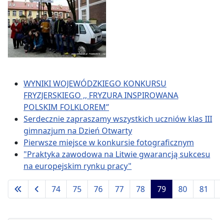
WYNIKI WOJEWÓDZKIEGO KONKURSU
FRYZJERSKIEGO ,, FRYZURA INSPIROWANA
POLSKIM FOLKLOREM’’
Serdecznie zapraszamy wszystkich uczniów klas III
gimnazjum na Dzień Otwarty
Pierwsze miejsce w konkursie fotograficznym
"Praktyka zawodowa na Litwie gwarancją sukcesu
na europejskim rynku pracy"
74
75
76
77
78
79
80
81
Strona 79 z 94