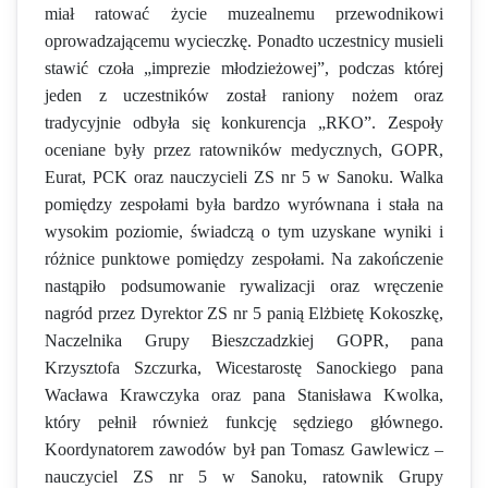
miał ratować życie muzealnemu przewodnikowi
oprowadzającemu wycieczkę. Ponadto uczestnicy musieli
stawić czoła „imprezie młodzieżowej”, podczas której
jeden z uczestników został raniony nożem oraz
tradycyjnie odbyła się konkurencja „RKO”. Zespoły
oceniane były przez ratowników medycznych, GOPR,
Eurat, PCK oraz nauczycieli ZS nr 5 w Sanoku. Walka
pomiędzy zespołami była bardzo wyrównana i stała na
wysokim poziomie, świadczą o tym uzyskane wyniki i
różnice punktowe pomiędzy zespołami. Na zakończenie
nastąpiło podsumowanie rywalizacji oraz wręczenie
nagród przez Dyrektor ZS nr 5 panią Elżbietę Kokoszkę,
Naczelnika Grupy Bieszczadzkiej GOPR, pana
Krzysztofa Szczurka, Wicestarostę Sanockiego pana
Wacława Krawczyka oraz pana Stanisława Kwolka,
który pełnił również funkcję sędziego głównego.
Koordynatorem zawodów był pan Tomasz Gawlewicz –
nauczyciel ZS nr 5 w Sanoku, ratownik Grupy