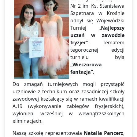
Nr 2 im. Ks. Stanisława
Szpetnara w Krośnie
odbył się Wojewódzki
Turniej
„Najlepszy
uczeń w zawodzie
fryzjer”
. Tematem
tegorocznej edycji
turnieju była
„Wieczorowa
fantazja”
.
Do zmagań turniejowych mogli przystąpić
uczniowie z technikum oraz zasadniczej szkoły
zawodowej kształcący się w ramach kwalifikacji
A.19 (wykonywanie zabiegów fryzjerskich),
wyłonieni wcześniej w wewnątrzszkolnych
eliminacjach.
Naszą szkołę reprezentowała
Natalia Pancerz
,