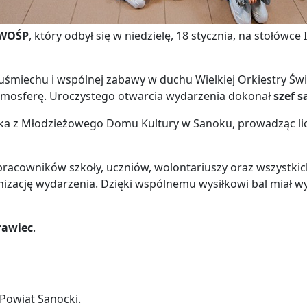
 WOŚP
, który odbył się w niedzielę, 18 stycznia, na stołówc
miechu i wspólnej zabawy w duchu Wielkiej Orkiestry Świą
 atmosferę. Uroczystego otwarcia wydarzenia dokonał
szef 
rka z Młodzieżowego Domu Kultury w Sanoku, prowadząc lic
 pracowników szkoły, uczniów, wolontariuszy oraz wszystk
anizację wydarzenia. Dzięki wspólnemu wysiłkowi bal miał w
rawiec
.
 Powiat Sanocki.