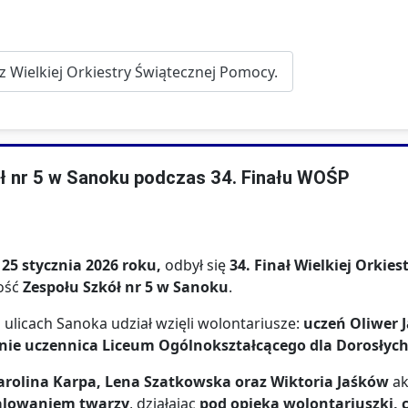
cz Wielkiej Orkiestry Świątecznej Pomocy.
 nr 5 w Sanoku podczas 34. Finału WOŚP
 25 stycznia 2026 roku,
odbył się
34. Finał Wielkiej Orkie
ność
Zespołu Szkół nr 5 w Sanoku
.
 ulicach Sanoka udział wzięli wolontariusze:
uczeń Oliwer 
cnie uczennica Liceum Ogólnokształcącego dla Dorosłyc
arolina Karpa, Lena Szatkowska oraz Wiktoria Jaśków
ak
malowaniem twarzy
, działając
pod opieką wolontariuszki,