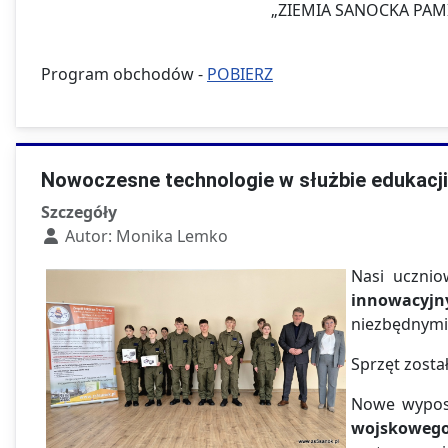
„ZIEMIA SANOCKA PAM
Program obchodów -
POBIERZ
Nowoczesne technologie w służbie edukacj
Szczegóły
Autor:
Monika Lemko
Nasi uczni
innowacyjn
niezbędnymi
Sprzęt zosta
Nowe wypos
wojskoweg