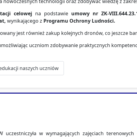
a nowoczesnych technologii oraz zdobywać wiedzę z zakre
acji celowej
na podstawie
umowy nr ZK-VIII.644.23.
at
,
wynikającego z
Programu Ochrony Ludności
.
nowany jest również zakup kolejnych dronów, co jeszcze ba
 umożliwiając uczniom zdobywanie praktycznych kompetencji
 edukacji naszych uczniów
W uczestniczyła w wymagających zajęciach terenowych 