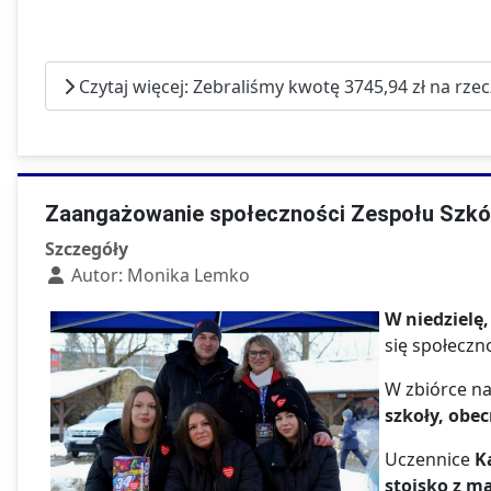
Czytaj więcej: Zebraliśmy kwotę 3745,94 zł na rze
Zaangażowanie społeczności Zespołu Szkół
Szczegóły
Autor:
Monika Lemko
W niedzielę,
się społecz
W zbiórce na
szkoły, obe
Uczennice
K
stoisko z 