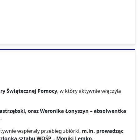
stry Świątecznej Pomocy
, w który aktywnie włączyła
Jastrzębski, oraz Weronika Łonyszyn – absolwentka
h
.
tywnie wspierały przebieg zbiórki,
m.in. prowadząc
 członka sztabu WOŚP – Moniki Lemko
.