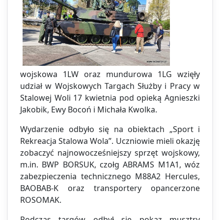
wojskowa 1LW oraz mundurowa 1LG wzięły
udział w Wojskowych Targach Służby i Pracy w
Stalowej Woli 17 kwietnia pod opieką Agnieszki
Jakobik, Ewy Bocoń i Michała Kwolka.
Wydarzenie odbyło się na obiektach „Sport i
Rekreacja Stalowa Wola”. Uczniowie mieli okazję
zobaczyć najnowocześniejszy sprzęt wojskowy,
m.in. BWP BORSUK, czołg ABRAMS M1A1, wóz
zabezpieczenia technicznego M88A2 Hercules,
BAOBAB-K oraz transportery opancerzone
ROSOMAK.
Podczas targów odbył się pokaz musztry