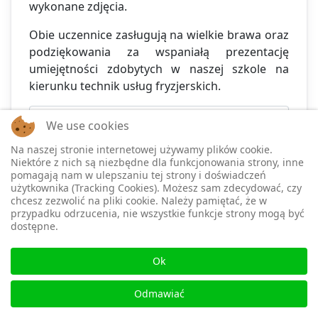
wykonane zdjęcia.
Obie uczennice zasługują na wielkie brawa oraz
podziękowania za wspaniałą prezentację
umiejętności zdobytych w naszej szkole na
kierunku technik usług fryzjerskich.
Czytaj więcej: Wojewódzki Turniej o Tytuł
We use cookies
„Najlepszego Ucznia w Zawodzie Fryzjer”
Na naszej stronie internetowej używamy plików cookie.
Niektóre z nich są niezbędne dla funkcjonowania strony, inne
pomagają nam w ulepszaniu tej strony i doświadczeń
użytkownika (Tracking Cookies). Możesz sam zdecydować, czy
chcesz zezwolić na pliki cookie. Należy pamiętać, że w
przypadku odrzucenia, nie wszystkie funkcje strony mogą być
DWA KONKURSY – JEDNO PRZEDSIĘWZIĘCIE
dostępne.
Szczegóły
♿
Autor:
Grzegorz B
Ok
W
Odmawiać