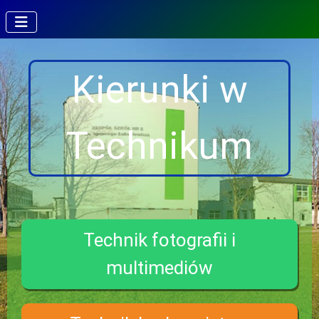
Kierunki w
Technikum
Technik fotografii i
multimediów