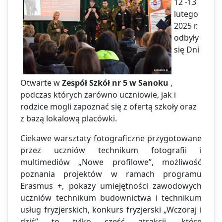
12 -13
lutego
2025 r.
odbyły
się Dni
Otwarte w
Zespół Szkół nr 5 w Sanoku
,
podczas których zarówno uczniowie, jak i
rodzice mogli zapoznać się z ofertą szkoły oraz
z bazą lokalową placówki.
Ciekawe warsztaty fotograficzne przygotowane
przez uczniów technikum fotografii i
multimediów „Nowe profilowe”, możliwość
poznania projektów w ramach programu
Erasmus +, pokazy umiejętności zawodowych
uczniów technikum budownictwa i technikum
usług fryzjerskich, konkurs fryzjerski „Wczoraj i
dziś” to tylko część atrakcji, które