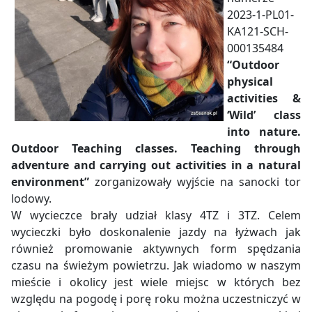
2023-1-PL01-
KA121-SCH-
000135484
“Outdoor
physical
activities &
‘Wild’ class
into nature.
Outdoor Teaching classes. Teaching through
adventure and carrying out activities in a natural
environment”
zorganizowały wyjście na sanocki tor
lodowy.
W wycieczce brały udział klasy 4TZ i 3TZ. Celem
wycieczki było doskonalenie jazdy na łyżwach jak
również promowanie aktywnych form spędzania
czasu na świeżym powietrzu. Jak wiadomo w naszym
mieście i okolicy jest wiele miejsc w których bez
względu na pogodę i porę roku można uczestniczyć w