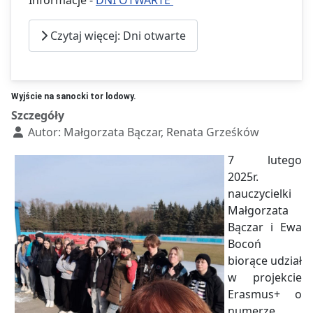
Informacje -
DNI OTWARTE
Czytaj więcej: Dni otwarte
Wyjście na sanocki tor lodowy.
Szczegóły
Autor:
Małgorzata Bączar, Renata Grześków
7 lutego
2025r.
nauczycielki
Małgorzata
Bączar i Ewa
Bocoń
biorące udział
w projekcie
Erasmus+ o
numerze