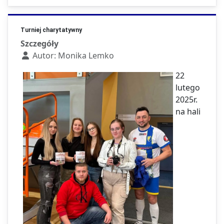
Turniej charytatywny
Szczegóły
Autor:
Monika Lemko
22
lutego
2025r.
na hali