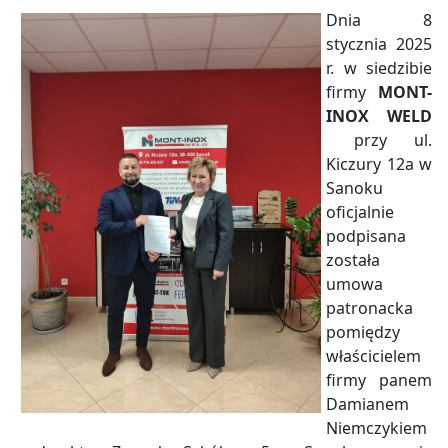
Dnia 8
stycznia 2025
r. w siedzibie
firmy
MONT-
INOX WELD
przy ul.
Kiczury 12a w
Sanoku
oficjalnie
podpisana
została
umowa
patronacka
pomiędzy
właścicielem
firmy panem
Damianem
Niemczykiem