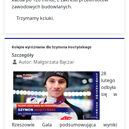
zawodowych budowlanych.
Trzymamy kciuki.
Kolejne wyróżnienie dla Szymona Hostyńskiego
Szczegóły
Autor:
Małgorzata Bączar
28
lutego
odbyła
się w
Rzeszowie Gala podsumowująca wyniki