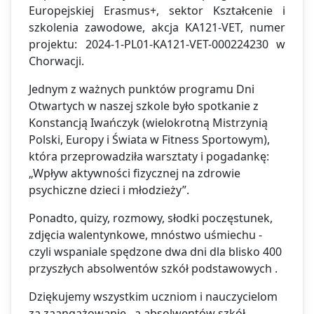
Europejskiej Erasmus+, sektor Kształcenie i
szkolenia zawodowe, akcja KA121-VET, numer
projektu: 2024-1-PL01-KA121-VET-000224230 w
Chorwacji.
Jednym z ważnych punktów programu Dni
Otwartych w naszej szkole było spotkanie z
Konstancją Iwańczyk (wielokrotną Mistrzynią
Polski, Europy i Świata w Fitness Sportowym),
która przeprowadziła warsztaty i pogadankę:
„Wpływ aktywności fizycznej na zdrowie
psychiczne dzieci i młodzieży”.
Ponadto, quizy, rozmowy, słodki poczęstunek,
zdjęcia walentynkowe, mnóstwo uśmiechu -
czyli wspaniale spędzone dwa dni dla blisko 400
przyszłych absolwentów szkół podstawowych .
Dziękujemy wszystkim uczniom i nauczycielom
za zaangażowanie , a absolwentów szkół