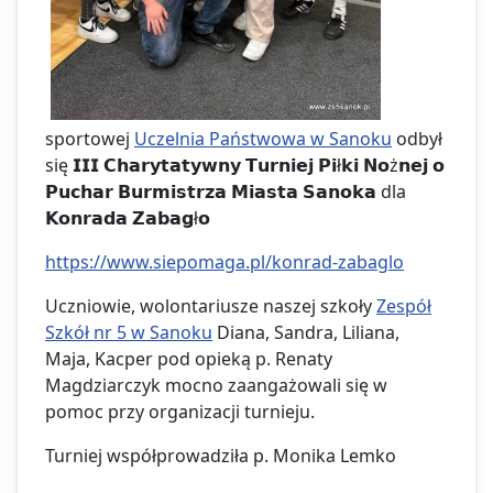
sportowej
Uczelnia Państwowa w Sanoku
odbył
się 𝗜𝗜𝗜 𝗖𝗵𝗮𝗿𝘆𝘁𝗮𝘁𝘆𝘄𝗻𝘆 𝗧𝘂𝗿𝗻𝗶𝗲𝗷 𝗣𝗶ł𝗸𝗶 𝗡𝗼ż𝗻𝗲𝗷 𝗼
𝗣𝘂𝗰𝗵𝗮𝗿 𝗕𝘂𝗿𝗺𝗶𝘀𝘁𝗿𝘇𝗮 𝗠𝗶𝗮𝘀𝘁𝗮 𝗦𝗮𝗻𝗼𝗸𝗮 dla
𝗞𝗼𝗻𝗿𝗮𝗱𝗮 𝗭𝗮𝗯𝗮𝗴ł𝗼
https://www.siepomaga.pl/konrad-zabaglo
Uczniowie, wolontariusze naszej szkoły
Zespół
Szkół nr 5 w Sanoku
Diana, Sandra, Liliana,
Maja, Kacper pod opieką p. Renaty
Magdziarczyk mocno zaangażowali się w
pomoc przy organizacji turnieju.
Turniej współprowadziła p. Monika Lemko