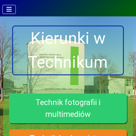
Kierunki w
Technikum
Technik fotografii i
multimediów