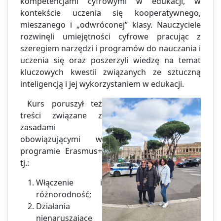
kompetencjami cyfrowymi w edukacji, w
kontekście uczenia się kooperatywnego,
mieszanego i „odwróconej” klasy. Nauczyciele
rozwinęli umiejętności cyfrowe pracując z
szeregiem narzędzi i programów do nauczania i
uczenia się oraz poszerzyli wiedzę na temat
kluczowych kwestii związanych ze sztuczną
inteligencją i jej wykorzystaniem w edukacji.
Kurs poruszył też
treści związane z
zasadami
obowiązującymi w
programie Erasmus+
tj.:
Włączenie i
różnorodność;
Działania
nienaruszające