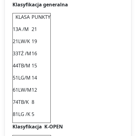
Klasyfikacja generalna
KLASA
PUNKTY
1
3A /M
21
2
1LW/K
19
3
3TŻ /M
16
4
4TB/M
15
5
1LG/M
14
6
1LW/M
12
7
4TB/K
8
8
1LG /K
5
Klasyfikacja K-OPEN