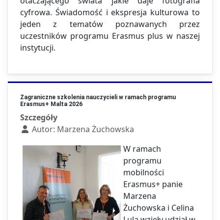
otaczającego świata jakie daje fotografia
cyfrowa. Świadomość i ekspresja kulturowa to
jeden z tematów poznawanych przez
uczestników programu Erasmus plus w naszej
instytucji.
Zagraniczne szkolenia nauczycieli w ramach programu
Erasmus+ Malta 2026
Szczegóły
Autor:
Marzena Żuchowska
W ramach
programu
mobilności
Erasmus+ panie
Marzena
Żuchowska i Celina
Lula wzięły udział w