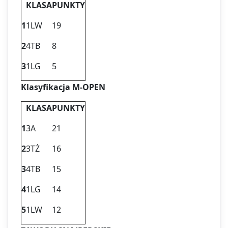
KLASA
PUNKTY
1
1LW
19
2
4TB
8
3
1LG
5
Klasyfikacja M-OPEN
KLASA
PUNKTY
1
3A
21
2
3TŻ
16
3
4TB
15
4
1LG
14
5
1LW
12