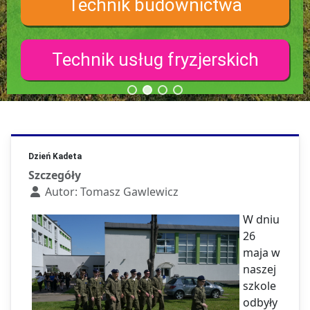
Technik budownictwa
Technik usług fryzjerskich
Dzień Kadeta
Szczegóły
Autor:
Tomasz Gawlewicz
W dniu
26
maja w
naszej
szkole
odbyły