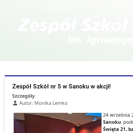
Kierunki w T
Technik fotografii i
multimediów
Zespół Szkół nr 5 w Sanoku w akcji!
Szczegóły
Autor:
Monika Lemko
24 września 
Sanoku
podc
Święta 21. b