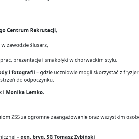
wego Centrum Rekrutacji
,
 w zawodzie ślusarz,
prac, prezentacje i smakołyki w chorwackim stylu.
ody i fotografii
– gdzie uczniowie mogli skorzystać z fryzjer
zestrzeń do odpoczynku.
k i Monika Lemko
.
zniom ZS5 za ogromne zaangażowanie oraz wszystkim osobo
nicznej –
gen. bryg. SG Tomasz Zybiński