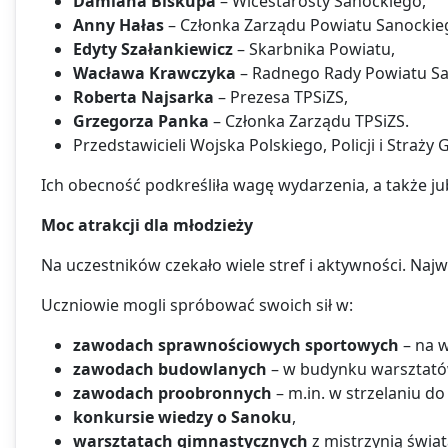
Damiana Biskupa
– Wicestarosty Sanockiego,
Anny Hałas
– Członka Zarządu Powiatu Sanockie
Edyty Szałankiewicz
– Skarbnika Powiatu,
Wacława Krawczyka
– Radnego Rady Powiatu Sa
Roberta Najsarka
– Prezesa TPSiZS,
Grzegorza Panka
– Członka Zarządu TPSiZS.
Przedstawicieli Wojska Polskiego, Policji i Straży 
Ich obecność podkreśliła wagę wydarzenia, a także j
Moc atrakcji dla młodzieży
Na uczestników czekało wiele stref i aktywności. Na
Uczniowie mogli spróbować swoich sił w:
zawodach sprawnościowych sportowych
– na w
zawodach budowlanych
– w budynku warsztató
zawodach proobronnych
– m.in. w strzelaniu do 
konkursie wiedzy o Sanoku
,
warsztatach gimnastycznych
z mistrzynią świa