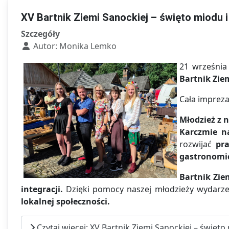
XV Bartnik Ziemi Sanockiej – święto miodu 
Szczegóły
Autor:
Monika Lemko
21 września
Bartnik Zie
Cała impreza
Młodzież z 
Karczmie n
rozwijać
pr
gastronomi
Bartnik Zie
integracji.
Dzięki pomocy naszej młodzieży wydarze
lokalnej społeczności.
Czytaj więcej: XV Bartnik Ziemi Sanockiej – święto