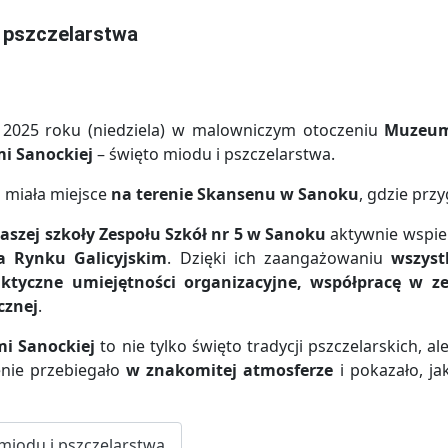
i pszczelarstwa
 2025 roku (niedziela) w malowniczym otoczeniu
Muzeum
mi Sanockiej
– święto miodu i pszczelarstwa.
 miała miejsce
na terenie Skansenu w Sanoku
, gdzie pr
naszej szkoły Zespołu Szkół nr 5 w Sanoku
aktywnie wspie
a Rynku Galicyjskim
. Dzięki ich zaangażowaniu
wszyst
aktyczne umiejętności organizacyjne, współpracę w z
cznej
.
mi Sanockiej
to nie tylko święto tradycji pszczelarskich, 
nie przebiegało
w znakomitej atmosferze
i pokazało, ja
 miodu i pszczelarstwa