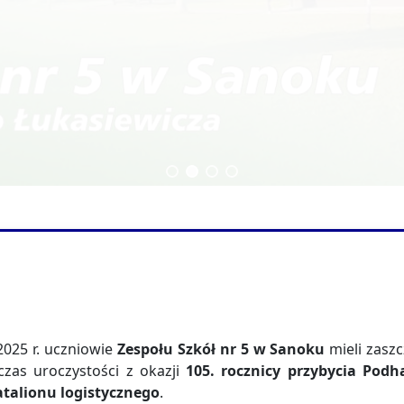
echnikum
Technik budownictwa
2025 r. uczniowie
Zespołu Szkół nr 5 w Sanoku
mieli zasz
zas uroczystości z okazji
105. rocznicy przybycia Pod
atalionu logistycznego
.