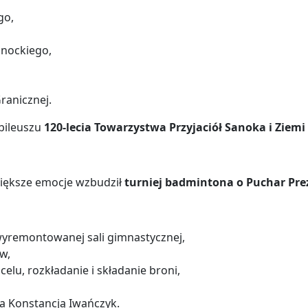
go,
nockiego,
Granicznej.
ubileuszu
120-lecia Towarzystwa Przyjaciół Sanoka i Ziemi
jwiększe emocje wzbudził
turniej badmintona o Puchar Pre
yremontowanej sali gimnastycznej,
w,
celu, rozkładanie i składanie broni,
ta Konstancją Iwańczyk.