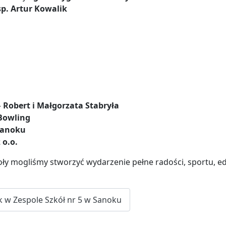
sp. Artur Kowalik
–
Robert i Małgorzata Stabryła
 Bowling
Sanoku
 o.o.
ły mogliśmy stworzyć wydarzenie pełne radości, sportu, edu
ik w Zespole Szkół nr 5 w Sanoku