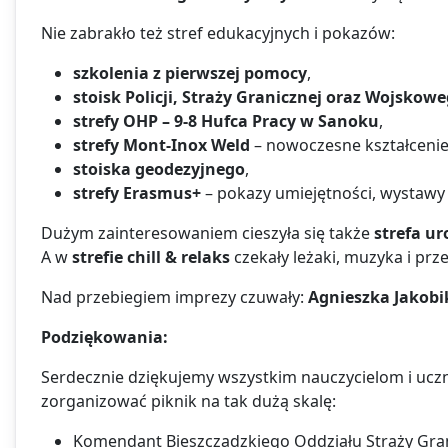
Nie zabrakło też stref edukacyjnych i pokazów:
szkolenia z pierwszej pomocy
,
stoisk Policji, Straży Granicznej oraz Wojsko
strefy OHP – 9-8 Hufca Pracy w Sanoku
,
strefy Mont-Inox Weld
– nowoczesne kształcenie
stoiska geodezyjnego
,
strefy Erasmus+
– pokazy umiejętności, wystawy 
Dużym zainteresowaniem cieszyła się także
strefa ur
A w
strefie chill & relaks
czekały leżaki, muzyka i pr
Nad przebiegiem imprezy czuwały:
Agnieszka Jakobi
Podziękowania:
Serdecznie dziękujemy wszystkim nauczycielom i uc
zorganizować piknik na tak dużą skalę:
Komendant Bieszczadzkiego Oddziału Straży Gra