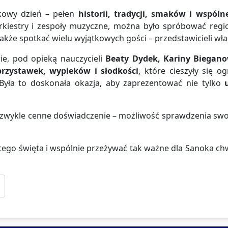
tkowy dzień – pełen
historii, tradycji, smaków i wspól
rkiestry i zespoły muzyczne, można było spróbować reg
także spotkać wielu wyjątkowych gości – przedstawicieli wład
ie, pod opieką nauczycieli
Beaty Dydek, Kariny Biegano
przystawek, wypieków i słodkości
, które cieszyły się
Była to doskonała okazja, aby zaprezentować nie tylko
ezwykle cenne doświadczenie – możliwość sprawdzenia sw
 tego święta i wspólnie przeżywać tak ważne dla Sanoka ch