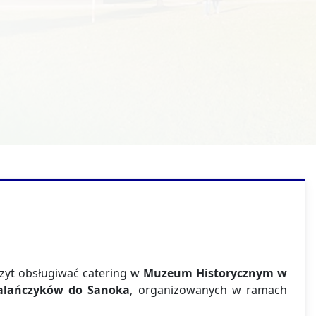
Technik usług fryzjerskich
czyt obsługiwać catering w
Muzeum Historycznym w
halańczyków do Sanoka
, organizowanych w ramach