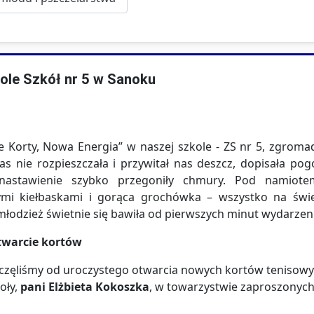
ole Szkół nr 5 w Sanoku
 Korty, Nowa Energia” w naszej szkole - ZS nr 5, zgromadz
s nie rozpieszczała i przywitał nas deszcz, dopisała po
nastawienie szybko przegoniły chmury. Pod namiote
mi kiełbaskami i gorąca grochówka – wszystko na świe
 młodzież świetnie się bawiła od pierwszych minut wydarzen
twarcie kortów
częliśmy od uroczystego otwarcia nowych kortów tenisowy
oły,
pani Elżbieta Kokoszka
, w towarzystwie zaproszonych