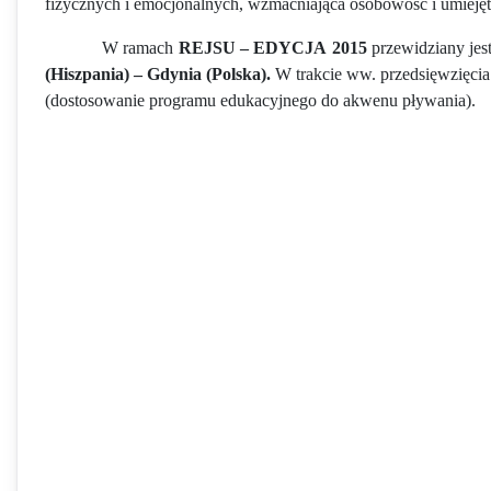
fizycznych i emocjonalnych, wzmacniająca osobowość i umiejęt
W ramach
REJSU
–
EDYCJA
2015
przewidziany jes
(Hiszpania)
–
Gdynia
(Polska).
W trakcie ww. przedsięwzięcia 
(dostosowanie programu edukacyjnego do akwenu pływania).