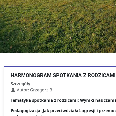
Kierunki w T
Technik fotografii i
multimediów
HARMONOGRAM SPOTKANIA Z RODZICAMI W
Szczegóły
Autor:
Grzegorz B
Tematyka spotkania z rodzicami: Wyniki nauczania
Pedagogizacja: Jak przeciwdziałać agresji i przem