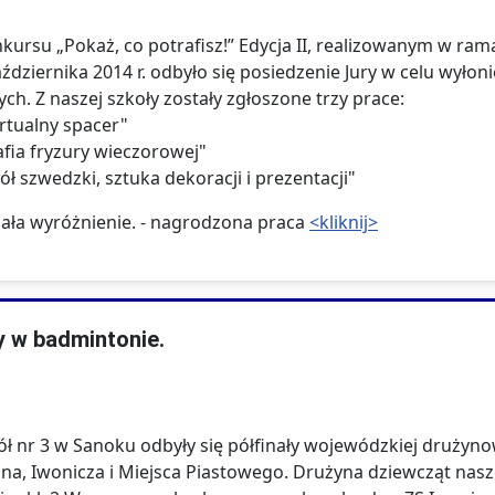
ursu „Pokaż, co potrafisz!” Edycja II, realizowanym w ra
ziernika 2014 r. odbyło się posiedzenie Jury w celu wyło
ch. Z naszej szkoły zostały zgłoszone trzy prace:
rtualny spacer"
afia fryzury wieczorowej"
ół szwedzki, sztuka dekoracji i prezentacji"
mała wyróżnienie. - nagrodzona praca
<kliknij>
y w badmintonie.
ł nr 3 w Sanoku odbyły się półfinały wojewódzkiej drużynow
a, Iwonicza i Miejsca Piastowego. Drużyna dziewcząt naszej 