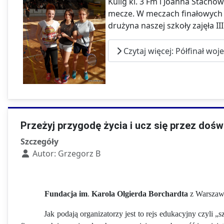
Kulig kl. 3 Fm i Joanna Stach
mecze. W meczach finałowych n
drużyna naszej szkoły zajęła III
Czytaj więcej: Półfinał wo
Przeżyj przygodę życia i ucz się przez dośw
Szczegóły
Autor:
Grzegorz B
Fundacja
im
.
Karola
Olgierda
Borchardta
z Warszawy
Jak podają organizatorzy jest to rejs edukacyjny czyli