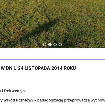
echnikum
Technik budownictwa
 DNIU 24 LISTOPADA 2014 ROKU
 i frekwencja
ocy wśród uczniów? –
pedagogizację przeprowadzą wychowa