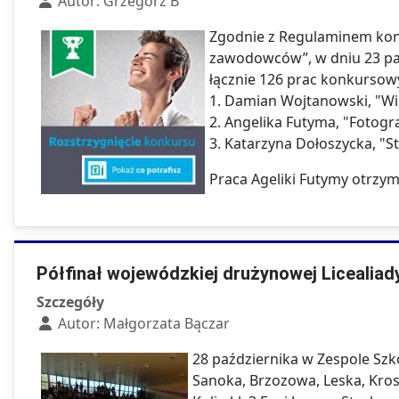
Autor:
Grzegorz B
Zgodnie z Regulaminem konk
zawodowców”, w dniu 23 paźd
łącznie 126 prac konkursowy
1. Damian Wojtanowski, "Wi
2. Angelika Futyma, "Fotogr
3. Katarzyna Dołoszycka, "St
Praca Ageliki Futymy otrzy
Półfinał wojewódzkiej drużynowej Licealiad
Szczegóły
Autor:
Małgorzata Bączar
28 października w Zespole Szkó
Sanoka, Brzozowa, Leska, Krosn