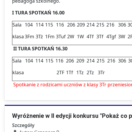
pedagoga szkolnego.
I TURA SPOTKAŃ 16.00
Sala
104
114
115
116
206
209
214
215
216
306
3
klasa
3Fm
3Tż
1Fm
3Tuf
2W
1W
4Tf
3Tf
4Tgf
3W
2
II TURA SPOTKAŃ 16.30
Sala
104
114
115
116
206
209
214
215
216
306
3
klasa
2TF
1Tf
1Tz
2Tz
3Tr
Spotkanie z rodzicami uczniów z klasy 3Tr przeniesion
Wyróżnenie w II edycji konkursu "Pokaż co p
Szczegóły