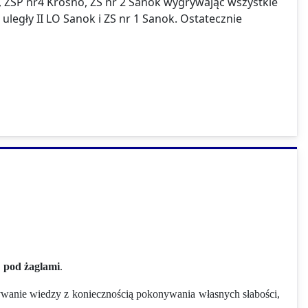
z, ZSP nr4 Krosno, ZS nr 2 Sanok wygrywając wszystkie
legły II LO Sanok i ZS nr 1 Sanok. Ostatecznie
Ę
pod
żaglami
.
obywanie wiedzy z koniecznością pokonywania własnych słabości,