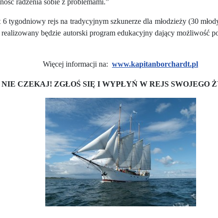
ność radzenia sobie z problemami.”
t 6 tygodniowy rejs na tradycyjnym szkunerze dla młodzieży (30 mło
realizowany będzie autorski program edukacyjny dający możliwość poł
Więcej informacji na:
www.kapitanborchardt.pl
NIE CZEKAJ! ZGŁOŚ SIĘ I WYPŁYŃ W REJS SWOJEGO Ż