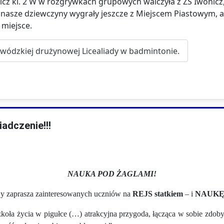
owicz kl. 2 W w rozgrywkach grupowych walczyła z ZS Iwonic
asze dziewczyny wygrały jeszcze z Miejscem Piastowym, a u
 miejsce.
jewódzkiej drużynowej Licealiady w badmintonie.
iadczenie!!!
NAUKA POD ŻAGLAMI!
 zaprasza zainteresowanych uczniów na
REJS
statkiem
– i
NAUK
 „szkoła życia w pigułce (…) atrakcyjna przygoda, łącząca w sobie zd