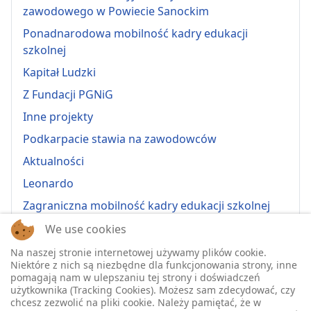
zawodowego w Powiecie Sanockim
Ponadnarodowa mobilność kadry edukacji
szkolnej
Kapitał Ludzki
Z Fundacji PGNiG
Inne projekty
Podkarpacie stawia na zawodowców
Aktualności
Leonardo
Zagraniczna mobilność kadry edukacji szkolnej
Erasmus+ 2022-1-PL01-KA121-VET-000064815
We use cookies
Erasmus + 2022-1-PL01-KA121-SCH-000064635
Na naszej stronie internetowej używamy plików cookie.
Niektóre z nich są niezbędne dla funkcjonowania strony, inne
Erasmus + 2023-1-PL01-KA121-SCH-000135484
pomagają nam w ulepszaniu tej strony i doświadczeń
użytkownika (Tracking Cookies). Możesz sam zdecydować, czy
Erasmus + 2023-1-PL01-KA121-VET-000139220
chcesz zezwolić na pliki cookie. Należy pamiętać, że w