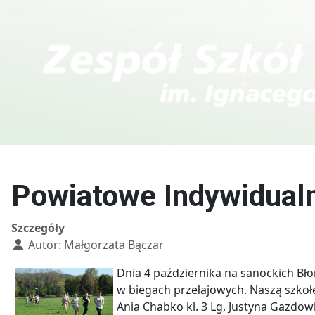
Kierunki w T
Technik fotografii i
multimediów
Powiatowe Indywidualn
Szczegóły
Autor:
Małgorzata Bączar
Dnia 4 października na sanockich Bło
w biegach przełajowych. Naszą szkołę 
Ania Chabko kl. 3 Lg, Justyna Gazdowic