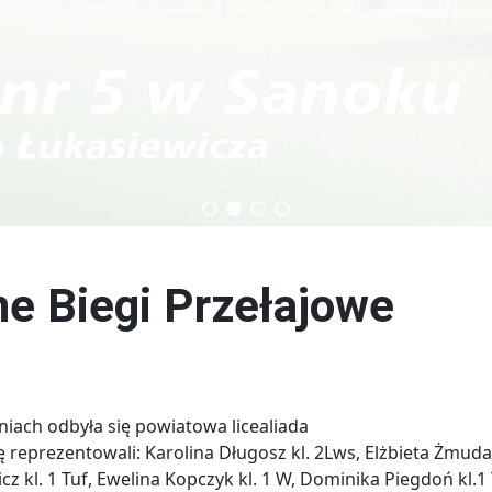
echnikum
Technik budownictwa
e Biegi Przełajowe
niach odbyła się powiatowa licealiada
reprezentowali: Karolina Długosz kl. 2Lws, Elżbieta Żmuda kl
z kl. 1 Tuf, Ewelina Kopczyk kl. 1 W, Dominika Piegdoń kl.1 T