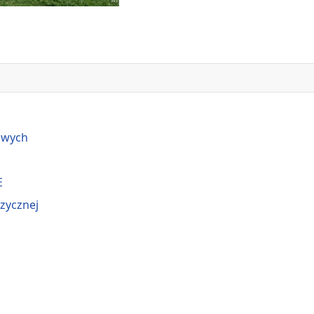
owych
E
izycznej