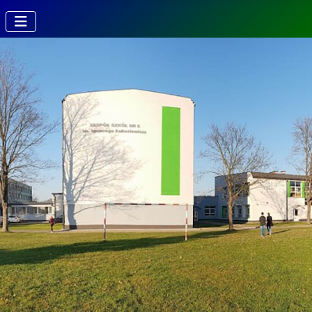
Kierunki w
Technikum
Technik fotografii i
multimediów