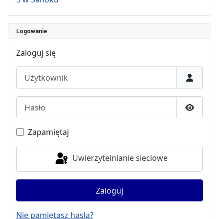
Logowanie
Zaloguj się
Użytkownik
Hasło
Pokaż h
Zapamiętaj
Uwierzytelnianie sieciowe
Zaloguj
Nie pamiętasz hasła?