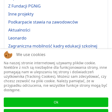
Z Fundacji PGNiG
Inne projekty
Podkarpacie stawia na zawodowców
Aktualności
Leonardo
Zagraniczna mobilność kadry edukacji szkolnej
Erasmus+ 2022-1-PL01-KA121-VET-000064815
We use cookies
Erasmus + 2022-1-PL01-KA121-SCH-000064635
Na naszej stronie internetowej używamy plików cookie.
Niektóre z nich są niezbędne dla funkcjonowania strony, inne
Erasmus + 2023-1-PL01-KA121-SCH-000135484
pomagają nam w ulepszaniu tej strony i doświadczeń
użytkownika (Tracking Cookies). Możesz sam zdecydować, czy
Erasmus + 2023-1-PL01-KA121-VET-000139220
chcesz zezwolić na pliki cookie. Należy pamiętać, że w
przypadku odrzucenia, nie wszystkie funkcje strony mogą być
ERASMUS+ 2024-1-PL01-KA121-VET-000224230
dostępne.
Erasmus+ 2024-1-PL01-KA121-SCH-000218148
♿
Erasmus+ 2025-1-PL01-KA121-SCH-000333157
Ok
2025-1-PL01-KA121-VET-000326447