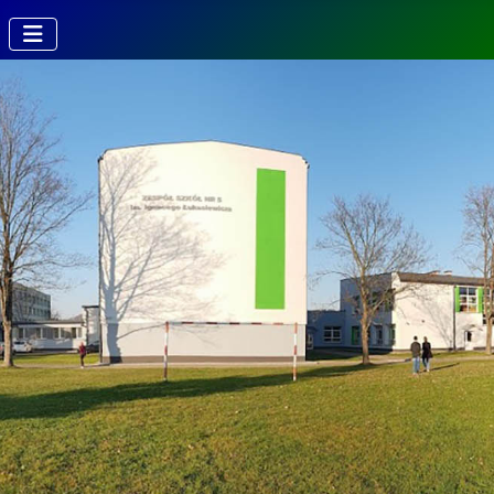
Kierunki w
Technikum
Technik fotografii i
multimediów