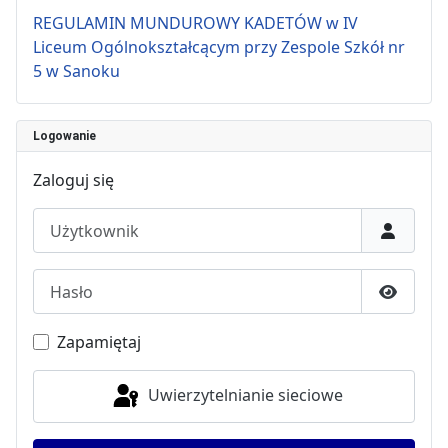
REGULAMIN MUNDUROWY KADETÓW w IV
Liceum Ogólnokształcącym przy Zespole Szkół nr
5 w Sanoku
Logowanie
Zaloguj się
Użytkownik
Hasło
Pokaż h
Zapamiętaj
Uwierzytelnianie sieciowe