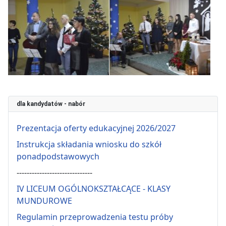
dla kandydatów - nabór
Prezentacja oferty edukacyjnej 2026/2027
Instrukcja składania wniosku do szkół
ponadpodstawowych
------------------------------
IV LICEUM OGÓLNOKSZTAŁCĄCE - KLASY
MUNDUROWE
Regulamin przeprowadzenia testu próby