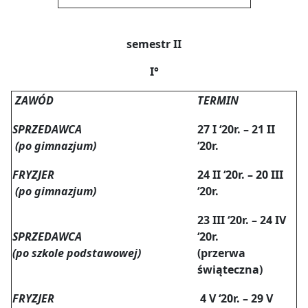
semestr II
I°
ZAWÓD
TERMIN
SPRZEDAWCA
27 I ‘20r. – 21 II
(po gimnazjum)
‘20r.
FRYZJER
24 II ‘20r. – 20 III
(po gimnazjum)
‘20r.
23 III ‘20r. – 24 IV
SPRZEDAWCA
‘20r.
(po szkole podstawowej)
(przerwa
świąteczna)
FRYZJER
4 V ‘20r. – 29 V