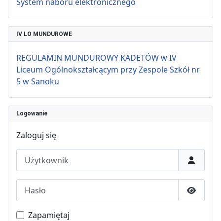
System naboru elektronicznego
IV LO MUNDUROWE
REGULAMIN MUNDUROWY KADETÓW w IV
Liceum Ogólnokształcącym przy Zespole Szkół nr
5 w Sanoku
Logowanie
Zaloguj się
Użytkownik
Hasło
Pokaż h
Zapamiętaj