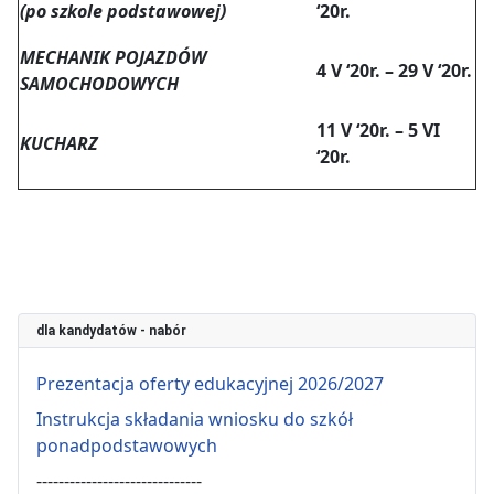
(po szkole podstawowej)
‘20r.
MECHANIK POJAZDÓW
4 V ‘20r. – 29 V ‘20r.
SAMOCHODOWYCH
11 V ‘20r. – 5 VI
KUCHARZ
‘20r.
dla kandydatów - nabór
Prezentacja oferty edukacyjnej 2026/2027
Instrukcja składania wniosku do szkół
ponadpodstawowych
------------------------------