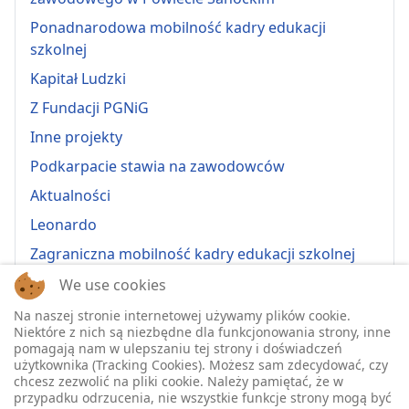
Ponadnarodowa mobilność kadry edukacji
szkolnej
Kapitał Ludzki
Z Fundacji PGNiG
Inne projekty
Podkarpacie stawia na zawodowców
Aktualności
Leonardo
Zagraniczna mobilność kadry edukacji szkolnej
Erasmus+ 2022-1-PL01-KA121-VET-000064815
We use cookies
Erasmus + 2022-1-PL01-KA121-SCH-000064635
Na naszej stronie internetowej używamy plików cookie.
Niektóre z nich są niezbędne dla funkcjonowania strony, inne
Erasmus + 2023-1-PL01-KA121-SCH-000135484
pomagają nam w ulepszaniu tej strony i doświadczeń
użytkownika (Tracking Cookies). Możesz sam zdecydować, czy
Erasmus + 2023-1-PL01-KA121-VET-000139220
chcesz zezwolić na pliki cookie. Należy pamiętać, że w
przypadku odrzucenia, nie wszystkie funkcje strony mogą być
ERASMUS+ 2024-1-PL01-KA121-VET-000224230