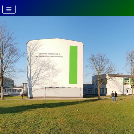
Kierunki w
Technikum
Technik fotografii i
multimediów