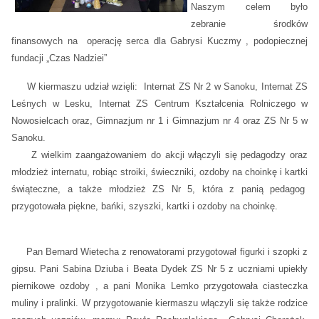
Naszym celem było
zebranie środków
finansowych na operację serca dla Gabrysi Kuczmy , podopiecznej
fundacji „Czas Nadziei”
W kiermaszu udział wzięli: Internat ZS Nr 2 w Sanoku, Internat ZS
Leśnych w Lesku, Internat ZS Centrum Kształcenia Rolniczego w
Nowosielcach oraz, Gimnazjum nr 1 i Gimnazjum nr 4 oraz ZS Nr 5 w
Sanoku.
Z wielkim zaangażowaniem do akcji włączyli się pedagodzy oraz
młodzież internatu, robiąc stroiki, świeczniki, ozdoby na choinkę i kartki
świąteczne, a także młodzież ZS Nr 5, która z panią pedagog
przygotowała piękne, bańki, szyszki, kartki i ozdoby na choinkę.
Pan Bernard Wietecha z renowatorami przygotował figurki i szopki z
gipsu. Pani Sabina Dziuba i Beata Dydek ZS Nr 5 z uczniami upiekły
piernikowe ozdoby , a pani Monika Lemko przygotowała ciasteczka
muliny i pralinki. W przygotowanie kiermaszu włączyli się także rodzice