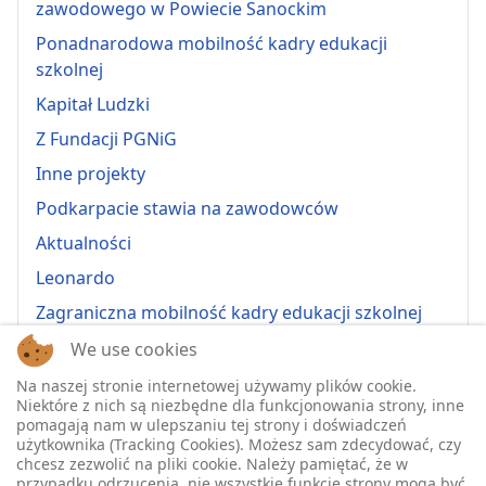
zawodowego w Powiecie Sanockim
Ponadnarodowa mobilność kadry edukacji
szkolnej
Kapitał Ludzki
Z Fundacji PGNiG
Inne projekty
Podkarpacie stawia na zawodowców
Aktualności
Leonardo
Zagraniczna mobilność kadry edukacji szkolnej
Erasmus+ 2022-1-PL01-KA121-VET-000064815
We use cookies
Erasmus + 2022-1-PL01-KA121-SCH-000064635
Na naszej stronie internetowej używamy plików cookie.
Niektóre z nich są niezbędne dla funkcjonowania strony, inne
Erasmus + 2023-1-PL01-KA121-SCH-000135484
pomagają nam w ulepszaniu tej strony i doświadczeń
użytkownika (Tracking Cookies). Możesz sam zdecydować, czy
Erasmus + 2023-1-PL01-KA121-VET-000139220
chcesz zezwolić na pliki cookie. Należy pamiętać, że w
przypadku odrzucenia, nie wszystkie funkcje strony mogą być
ERASMUS+ 2024-1-PL01-KA121-VET-000224230