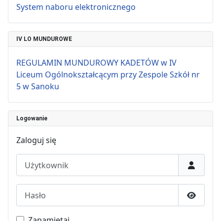
System naboru elektronicznego
IV LO MUNDUROWE
REGULAMIN MUNDUROWY KADETÓW w IV
Liceum Ogólnokształcącym przy Zespole Szkół nr
5 w Sanoku
Logowanie
Zaloguj się
Użytkownik
Hasło
Pokaż h
Zapamiętaj