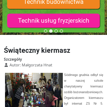
Technik budownictwa
Technik usług fryzjerskich
Świąteczny kiermasz
Szczegóły
Autor:
Małgorzata Hnat
Siódmego grudnia odbył się
w naszej szkole
charytatywny kiermasz
ozdób bożonarodzeniowych.
Organizatorem kierma
szu
był internat ZS Nr 5.