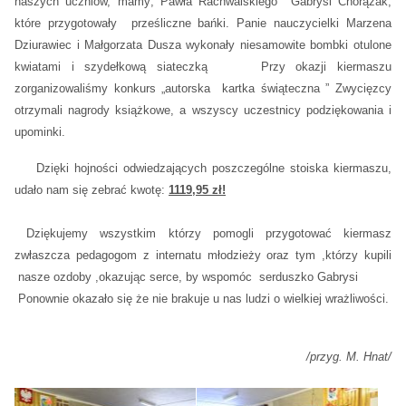
naszych uczniów, mamy; Pawła Rachwalskiego Gabrysi Chorążak,
które przygotowały prześliczne bańki. Panie nauczycielki Marzena
Dziurawiec i Małgorzata Dusza wykonały niesamowite bombki otulone
kwiatami i szydełkową siateczką Przy okazji kiermaszu
zorganizowaliśmy konkurs „autorska kartka świąteczna ” Zwycięzcy
otrzymali nagrody książkowe, a wszyscy uczestnicy podziękowania i
upominki.
Dzięki hojności odwiedzających poszczególne stoiska kiermaszu,
udało nam się zebrać kwotę:
1119,95 zł!
Dziękujemy wszystkim którzy pomogli przygotować kiermasz
zwłaszcza pedagogom z internatu młodzieży oraz tym ,którzy kupili
nasze ozdoby ,okazując serce, by wspomóc serduszko Gabrysi
Ponownie okazało się że nie brakuje u nas ludzi o wielkiej wrażliwości.
/przyg. M. Hnat/