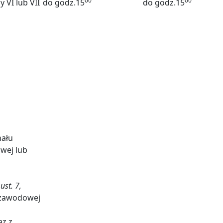
00
00
 VI lub VII
do godz.15
do godz.15
nału
wej lub
ust. 7,
 zawodowej
az z