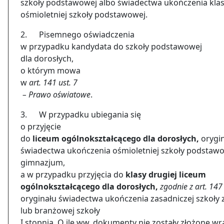
szkoły podstawowej albo świadectwa ukończenia klasy
ośmioletniej szkoły podstawowej.
2. Pisemnego oświadczenia
w przypadku kandydata do szkoły podstawowej
dla dorosłych,
o którym mowa
w
art. 141 ust. 7
– Prawo oświatowe
.
3. W przypadku ubiegania się
o przyjęcie
do
liceum ogólnokształcącego dla dorosłych,
orygi
świadectwa ukończenia ośmioletniej szkoły podstawo
gimnazjum,
a w przypadku przyjęcia do
klasy drugiej liceum
ogólnokształcącego dla dorosłych,
zgodnie z art. 147 
oryginału świadectwa ukończenia zasadniczej szkoły
lub branżowej szkoły
I stopnia. O ile ww. dokumenty nie zostały złożone wr