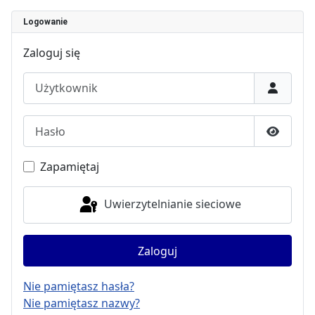
Logowanie
Zaloguj się
Użytkownik
Hasło
Pokaż h
Zapamiętaj
Uwierzytelnianie sieciowe
Zaloguj
Nie pamiętasz hasła?
Nie pamiętasz nazwy?