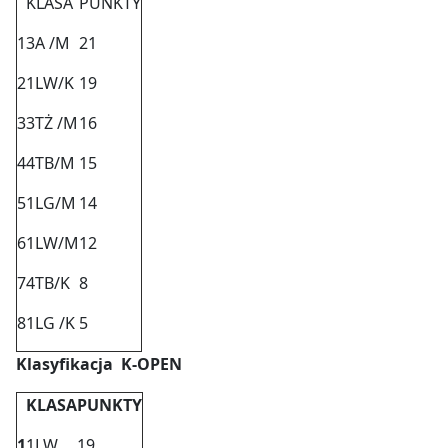
KLASA
PUNKTY
1
3A /M
21
2
1LW/K
19
3
3TŻ /M
16
4
4TB/M
15
5
1LG/M
14
6
1LW/M
12
7
4TB/K
8
8
1LG /K
5
Klasyfikacja K-OPEN
KLASA
PUNKTY
1
1LW
19