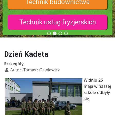
Technik budownictwa
Technik usług fryzjerskich
Dzień Kadeta
Szczegóły
Autor:
Tomasz Gawlewicz
W dniu 26
maja w naszej
szkole odbyły
się