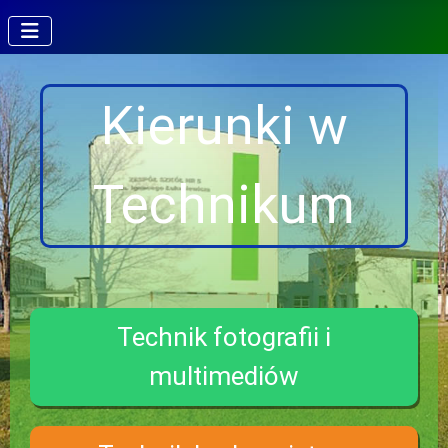
Kierunki w
Technikum
Technik fotografii i
multimediów