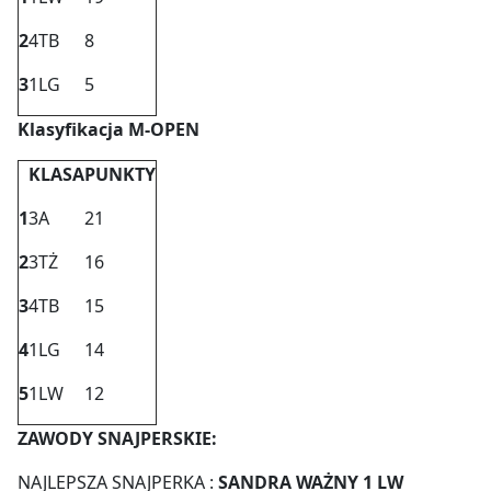
2
4TB
8
3
1LG
5
Klasyfikacja M-OPEN
KLASA
PUNKTY
1
3A
21
2
3TŻ
16
3
4TB
15
4
1LG
14
5
1LW
12
ZAWODY SNAJPERSKIE:
NAJLEPSZA SNAJPERKA :
SANDRA WAŻNY 1 LW