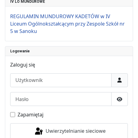
IV LO MUNDUROWE
REGULAMIN MUNDUROWY KADETÓW w IV
Liceum Ogólnokształcącym przy Zespole Szkół nr
5 w Sanoku
Logowanie
Zaloguj się
Użytkownik
Hasło
Pokaż h
Zapamiętaj
Uwierzytelnianie sieciowe