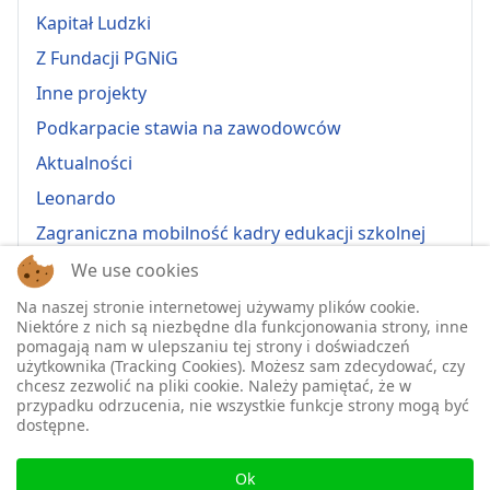
Kapitał Ludzki
Z Fundacji PGNiG
Inne projekty
Podkarpacie stawia na zawodowców
Aktualności
Leonardo
Zagraniczna mobilność kadry edukacji szkolnej
Erasmus+ 2022-1-PL01-KA121-VET-000064815
We use cookies
Erasmus + 2022-1-PL01-KA121-SCH-000064635
Na naszej stronie internetowej używamy plików cookie.
Niektóre z nich są niezbędne dla funkcjonowania strony, inne
Erasmus + 2023-1-PL01-KA121-SCH-000135484
pomagają nam w ulepszaniu tej strony i doświadczeń
użytkownika (Tracking Cookies). Możesz sam zdecydować, czy
Erasmus + 2023-1-PL01-KA121-VET-000139220
chcesz zezwolić na pliki cookie. Należy pamiętać, że w
przypadku odrzucenia, nie wszystkie funkcje strony mogą być
ERASMUS+ 2024-1-PL01-KA121-VET-000224230
dostępne.
Erasmus+ 2024-1-PL01-KA121-SCH-000218148
♿
Erasmus+ 2025-1-PL01-KA121-SCH-000333157
Ok