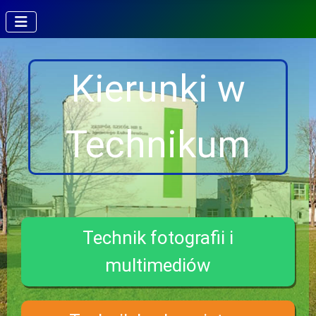
Kierunki w
Technikum
Technik fotografii i
multimediów