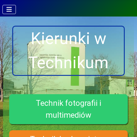
Kierunki w
Technikum
Technik fotografii i
multimediów