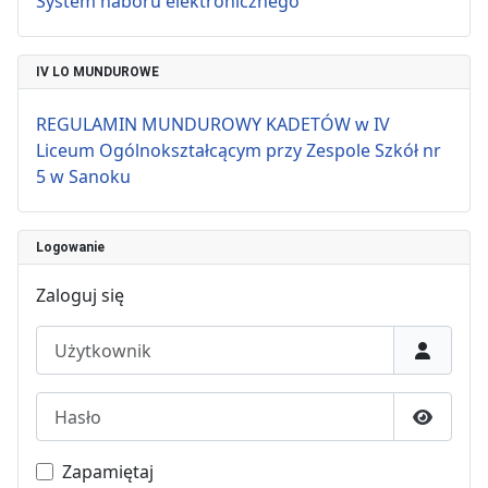
System naboru elektronicznego
IV LO MUNDUROWE
REGULAMIN MUNDUROWY KADETÓW w IV
Liceum Ogólnokształcącym przy Zespole Szkół nr
5 w Sanoku
Logowanie
Zaloguj się
Użytkownik
Hasło
Pokaż h
Zapamiętaj