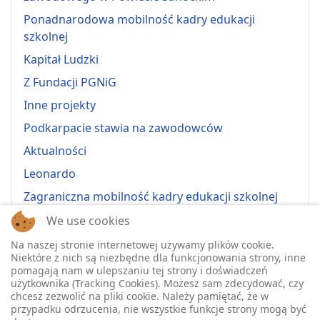
Ponadnarodowa mobilność kadry edukacji
szkolnej
Kapitał Ludzki
Z Fundacji PGNiG
Inne projekty
Podkarpacie stawia na zawodowców
Aktualności
Leonardo
Zagraniczna mobilność kadry edukacji szkolnej
Erasmus+ 2022-1-PL01-KA121-VET-000064815
We use cookies
Erasmus + 2022-1-PL01-KA121-SCH-000064635
Na naszej stronie internetowej używamy plików cookie.
Niektóre z nich są niezbędne dla funkcjonowania strony, inne
Erasmus + 2023-1-PL01-KA121-SCH-000135484
pomagają nam w ulepszaniu tej strony i doświadczeń
użytkownika (Tracking Cookies). Możesz sam zdecydować, czy
Erasmus + 2023-1-PL01-KA121-VET-000139220
chcesz zezwolić na pliki cookie. Należy pamiętać, że w
przypadku odrzucenia, nie wszystkie funkcje strony mogą być
ERASMUS+ 2024-1-PL01-KA121-VET-000224230