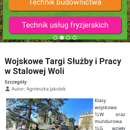
Technik budownictwa
Technik usług fryzjerskich
Wojskowe Targi Służby i Pracy
w Stalowej Woli
Szczegóły
Autor:
Agnieszka Jakobik
Klasy
wojskowa
1LW oraz
mundurowa
1LG wzięły