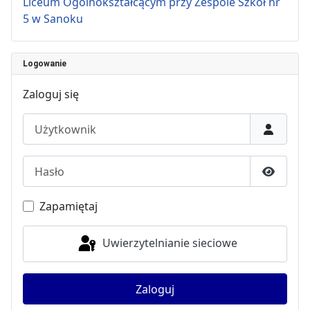
Liceum Ogólnokształcącym przy Zespole Szkół nr
5 w Sanoku
Logowanie
Zaloguj się
Użytkownik
Hasło
Pokaż h
Zapamiętaj
Uwierzytelnianie sieciowe
Zaloguj