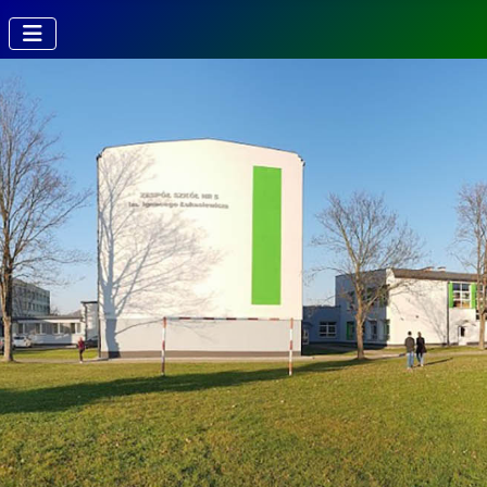
Kierunki w
Technikum
Technik fotografii i
multimediów