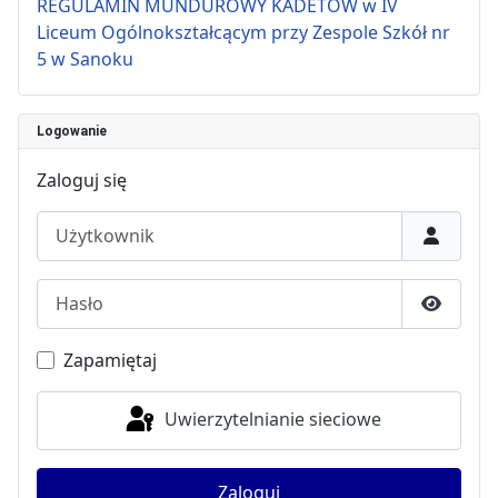
REGULAMIN MUNDUROWY KADETÓW w IV
Liceum Ogólnokształcącym przy Zespole Szkół nr
5 w Sanoku
Logowanie
Zaloguj się
Użytkownik
Hasło
Pokaż h
Zapamiętaj
Uwierzytelnianie sieciowe
Zaloguj