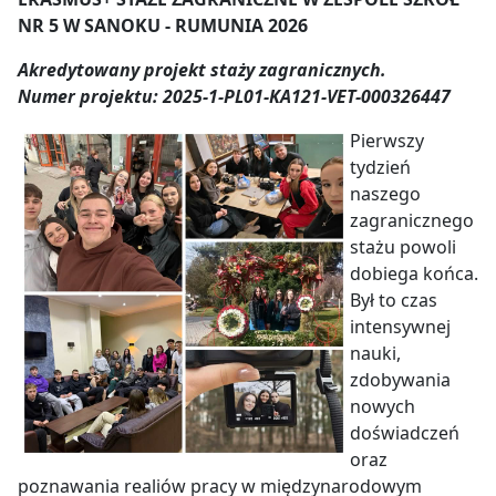
NR 5 W SANOKU - RUMUNIA 2026
Akredytowany projekt staży zagranicznych.
Numer projektu:
2025-1-PL01-KA121-VET-000326447
Pierwszy
tydzień
naszego
zagranicznego
stażu powoli
dobiega końca.
Był to czas
intensywnej
nauki,
zdobywania
nowych
doświadczeń
oraz
poznawania realiów pracy w międzynarodowym