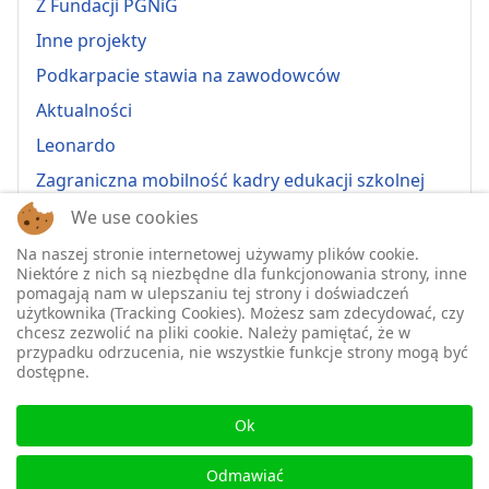
Z Fundacji PGNiG
Inne projekty
Podkarpacie stawia na zawodowców
Aktualności
Leonardo
Zagraniczna mobilność kadry edukacji szkolnej
Erasmus+ 2022-1-PL01-KA121-VET-000064815
We use cookies
Erasmus + 2022-1-PL01-KA121-SCH-000064635
Na naszej stronie internetowej używamy plików cookie.
Niektóre z nich są niezbędne dla funkcjonowania strony, inne
Erasmus + 2023-1-PL01-KA121-SCH-000135484
pomagają nam w ulepszaniu tej strony i doświadczeń
użytkownika (Tracking Cookies). Możesz sam zdecydować, czy
Erasmus + 2023-1-PL01-KA121-VET-000139220
chcesz zezwolić na pliki cookie. Należy pamiętać, że w
przypadku odrzucenia, nie wszystkie funkcje strony mogą być
ERASMUS+ 2024-1-PL01-KA121-VET-000224230
dostępne.
Erasmus+ 2024-1-PL01-KA121-SCH-000218148
♿
Erasmus+ 2025-1-PL01-KA121-SCH-000333157
Ok
2025-1-PL01-KA121-VET-000326447
Odmawiać