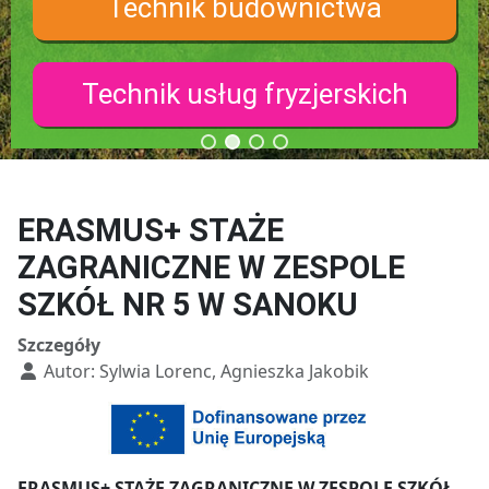
Technik budownictwa
Technik usług fryzjerskich
ERASMUS+ STAŻE
ZAGRANICZNE W ZESPOLE
SZKÓŁ NR 5 W SANOKU
Szczegóły
Autor:
Sylwia Lorenc, Agnieszka Jakobik
ERASMUS+ STAŻE ZAGRANICZNE W ZESPOLE SZKÓŁ