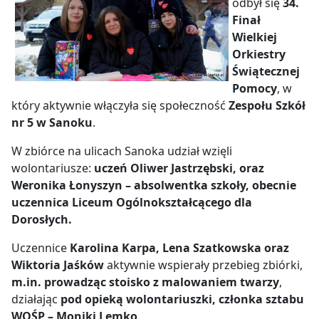
odbył się
34.
Finał
Wielkiej
Orkiestry
Świątecznej
Pomocy
, w
który aktywnie włączyła się społeczność
Zespołu Szkół
nr 5 w Sanoku
.
W zbiórce na ulicach Sanoka udział wzięli
wolontariusze:
uczeń Oliwer Jastrzębski, oraz
Weronika Łonyszyn – absolwentka szkoły, obecnie
uczennica Liceum Ogólnokształcącego dla
Dorosłych
.
Uczennice
Karolina Karpa, Lena Szatkowska oraz
Wiktoria Jaśków
aktywnie wspierały przebieg zbiórki,
m.in. prowadząc stoisko z malowaniem twarzy
,
działając
pod opieką wolontariuszki, członka sztabu
WOŚP – Moniki Lemko
.