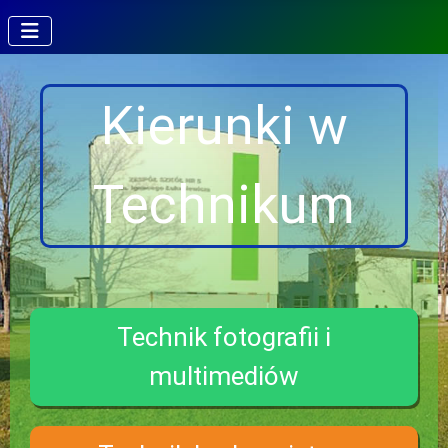
Kierunki w
Technikum
Technik fotografii i
multimediów