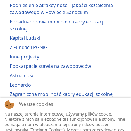
Podniesienie atrakcyjności i jakości kształcenia
zawodowego w Powiecie Sanockim
Ponadnarodowa mobilność kadry edukacji
szkolnej
Kapitał Ludzki
Z Fundacji PGNiG
Inne projekty
Podkarpacie stawia na zawodowców
Aktualności
Leonardo
Zagraniczna mobilność kadry edukacji szkolnej
Erasmus+ 2022-1-PL01-KA121-VET-000064815
We use cookies
Erasmus + 2022-1-PL01-KA121-SCH-000064635
Na naszej stronie internetowej używamy plików cookie.
Niektóre z nich są niezbędne dla funkcjonowania strony, inne
Erasmus + 2023-1-PL01-KA121-SCH-000135484
pomagają nam w ulepszaniu tej strony i doświadczeń
użytkownika (Tracking Cookies). Możesz sam zdecydować, czy