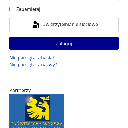
Pokaż h
Zapamiętaj
Uwierzytelnianie sieciowe
Zaloguj
Nie pamiętasz hasła?
Nie pamiętasz nazwy?
Partnerzy