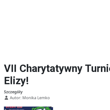
Kierunki w T
Technik fotografii i
multimediów
VII Charytatywny Turn
Elizy!
Szczegóły
Autor:
Monika Lemko