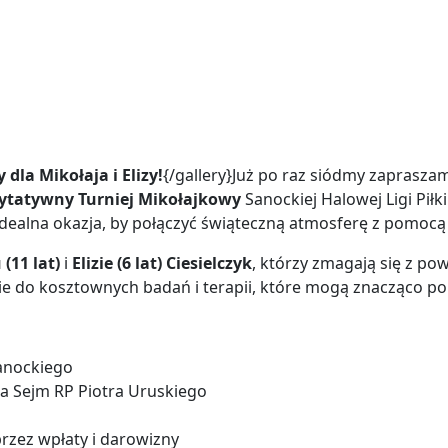
la Mikołaja i Elizy!
{/gallery}Już po raz siódmy zaprasza
rytatywny Turniej Mikołajkowy
Sanockiej Halowej Ligi Pił
o idealna okazja, by połączyć świąteczną atmosferę z pomoc
(11 lat)
i
Elizie (6 lat) Ciesielczyk
, którzy zmagają się z 
 do kosztownych badań i terapii, które mogą znacząco pop
Sanockiego
a Sejm RP Piotra Uruskiego
rzez wpłaty i darowizny