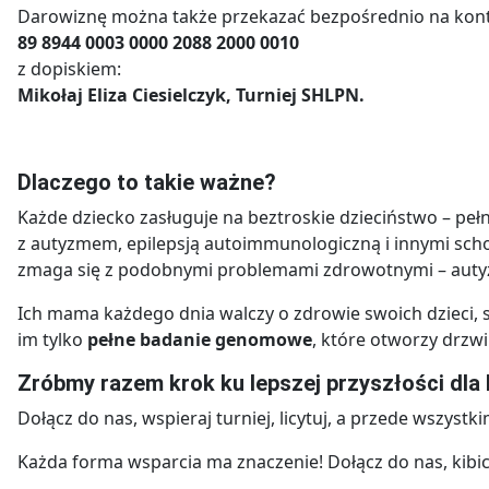
Darowiznę można także przekazać bezpośrednio na kon
89 8944 0003 0000 2088 2000 0010
z dopiskiem:
Mikołaj Eliza Ciesielczyk, Turniej SHLPN.
Dlaczego to takie ważne?
Każde dziecko zasługuje na beztroskie dzieciństwo – peł
z autyzmem, epilepsją autoimmunologiczną i innymi schor
zmaga się z podobnymi problemami zdrowotnymi – autyz
Ich mama każdego dnia walczy o zdrowie swoich dzieci, 
im tylko
pełne badanie genomowe
, które otworzy drzwi
Zróbmy razem krok ku lepszej przyszłości dla M
Dołącz do nas, wspieraj turniej, licytuj, a przede wszystk
Każda forma wsparcia ma znaczenie! Dołącz do nas, kibicuj