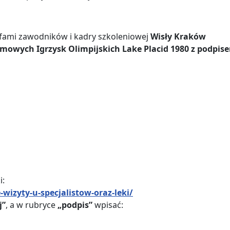
rafami zawodników i kadry szkoleniowej
Wisły Kraków
imowych Igrzysk Olimpijskich Lake Placid 1980 z podpis
i:
-wizyty-u-specjalistow-oraz-leki/
j”
, a w rubryce
„podpis”
wpisać: