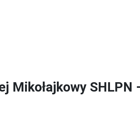
echnikum
Technik budownictwa
iej Mikołajkowy SHLPN –