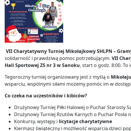
VII Charytatywny Turniej Mikołajkowy SHLPN – Gramy d
solidarność i prawdziwą pomoc potrzebującym.
VII Cha
Hali Sportowej ZS nr 3 w Sanoku
, start o godz. 8:00. T
Tegoroczny turniej organizowany jest z myślą o
Mikołaju 
wsparciu, wspólnymi siłami możemy pomóc im w dostępie
Co czeka na uczestników i kibiców?
Drużynowy Turniej Piłki Halowej o Puchar Starosty 
Drużynowy Turniej Rzutów Karnych o Puchar Posła n
Konkursy, występy i
licytacje charytatywne
Kiermasz świąteczny i możliwość wsparcia dzieci pop