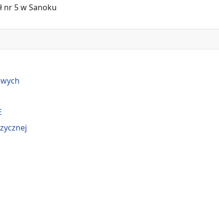
ł nr 5 w Sanoku
owych
E
izycznej