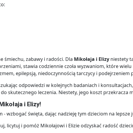
to:
ne śmiechu, zabawy i radości. Dla
Mikołaja i Elizy
niestety t
zeniami, stawia codziennie czoła wyzwaniom, które wielu do
mem, epilepsją, niedoczynnością tarczycy i podejrzenie
szukając odpowiedzi w kolejnych badaniach i konsultacjach
 do skutecznego leczenia. Niestety, jego koszt przekracza 
ikołaja i Elizy!
im - wzbogać święta, dając nadzieję tym dzieciom na lepsze j
, licytuj i pomóż Mikołajowi i Elizie odzyskać radość dziec