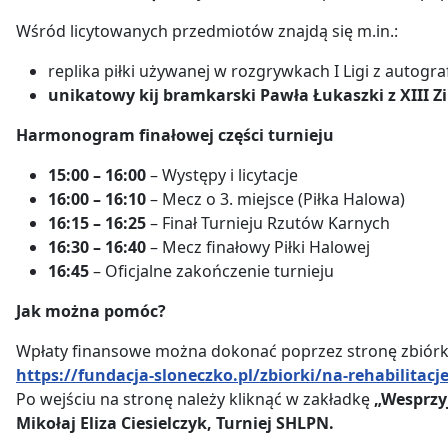
Wśród licytowanych przedmiotów znajdą się m.in.:
replika piłki używanej w rozgrywkach I Ligi z autog
unikatowy kij bramkarski Pawła Łukaszki z XIII Z
Harmonogram finałowej części turnieju
15:00 – 16:00
– Występy i licytacje
16:00 – 16:10
– Mecz o 3. miejsce (Piłka Halowa)
16:15 – 16:25
– Finał Turnieju Rzutów Karnych
16:30 – 16:40
– Mecz finałowy Piłki Halowej
16:45
– Oficjalne zakończenie turnieju
Jak można pomóc?
Wpłaty finansowe można dokonać poprzez stronę zbiórk
https://fundacja-sloneczko.pl/zbiorki/na-rehabilitacje
Po wejściu na stronę należy kliknąć w zakładkę
„Wesprzy
Mikołaj Eliza Ciesielczyk, Turniej SHLPN.