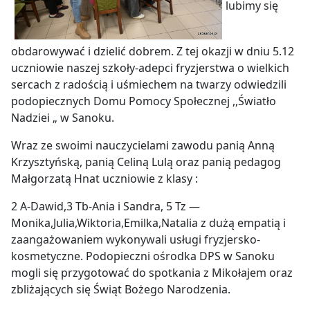
lubimy się
obdarowywać i dzielić dobrem. Z tej okazji w dniu 5.12
uczniowie naszej szkoły-adepci fryzjerstwa o wielkich
sercach z radością i uśmiechem na twarzy odwiedzili
podopiecznych Domu Pomocy Społecznej ,,Światło
Nadziei „ w Sanoku.
Wraz ze swoimi nauczycielami zawodu panią Anną
Krzysztyńską, panią Celiną Lulą oraz panią pedagog
Małgorzatą Hnat uczniowie z klasy :
2 A-Dawid,3 Tb-Ania i Sandra, 5 Tz —
Monika,Julia,Wiktoria,Emilka,Natalia z dużą empatią i
zaangażowaniem wykonywali usługi fryzjersko-
kosmetyczne. Podopieczni ośrodka DPS w Sanoku
mogli się przygotować do spotkania z Mikołajem oraz
zbliżających się Świąt Bożego Narodzenia.