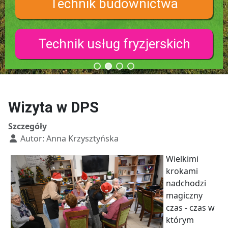
Technik budownictwa
Technik usług fryzjerskich
Wizyta w DPS
Szczegóły
Autor:
Anna Krzysztyńska
Wielkimi
krokami
nadchodzi
magiczny
czas - czas w
którym