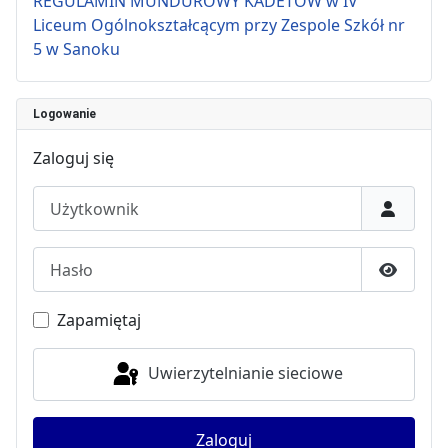
REGULAMIN MUNDUROWY KADETÓW w IV
Liceum Ogólnokształcącym przy Zespole Szkół nr
5 w Sanoku
Logowanie
Zaloguj się
Użytkownik
Hasło
Pokaż h
Zapamiętaj
Uwierzytelnianie sieciowe
Zaloguj