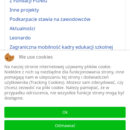
Z Fundacji PGNiG
Inne projekty
Podkarpacie stawia na zawodowców
Aktualności
Leonardo
Zagraniczna mobilność kadry edukacji szkolnej
Erasmus+ 2022-1-PL01-KA121-VET-000064815
We use cookies
Erasmus + 2022-1-PL01-KA121-SCH-000064635
Na naszej stronie internetowej używamy plików cookie.
Niektóre z nich są niezbędne dla funkcjonowania strony, inne
Erasmus + 2023-1-PL01-KA121-SCH-000135484
pomagają nam w ulepszaniu tej strony i doświadczeń
użytkownika (Tracking Cookies). Możesz sam zdecydować, czy
Erasmus + 2023-1-PL01-KA121-VET-000139220
chcesz zezwolić na pliki cookie. Należy pamiętać, że w
przypadku odrzucenia, nie wszystkie funkcje strony mogą być
ERASMUS+ 2024-1-PL01-KA121-VET-000224230
dostępne.
Erasmus+ 2024-1-PL01-KA121-SCH-000218148
♿
Erasmus+ 2025-1-PL01-KA121-SCH-000333157
Ok
2025-1-PL01-KA121-VET-000326447
Odmawiać