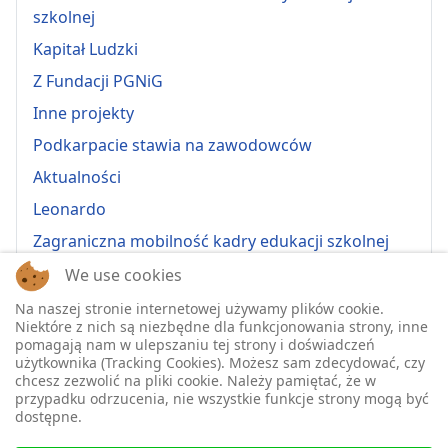
szkolnej
Kapitał Ludzki
Z Fundacji PGNiG
Inne projekty
Podkarpacie stawia na zawodowców
Aktualności
Leonardo
Zagraniczna mobilność kadry edukacji szkolnej
Erasmus+ 2022-1-PL01-KA121-VET-000064815
We use cookies
Erasmus + 2022-1-PL01-KA121-SCH-000064635
Na naszej stronie internetowej używamy plików cookie.
Niektóre z nich są niezbędne dla funkcjonowania strony, inne
Erasmus + 2023-1-PL01-KA121-SCH-000135484
pomagają nam w ulepszaniu tej strony i doświadczeń
użytkownika (Tracking Cookies). Możesz sam zdecydować, czy
Erasmus + 2023-1-PL01-KA121-VET-000139220
chcesz zezwolić na pliki cookie. Należy pamiętać, że w
przypadku odrzucenia, nie wszystkie funkcje strony mogą być
ERASMUS+ 2024-1-PL01-KA121-VET-000224230
dostępne.
Erasmus+ 2024-1-PL01-KA121-SCH-000218148