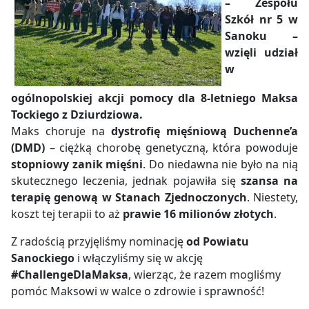
– Zespołu
Szkół nr 5 w
Sanoku –
wzięli udział
w
ogólnopolskiej akcji pomocy dla 8-letniego Maksa
Tockiego z Dziurdziowa.
Maks choruje na
dystrofię mięśniową Duchenne’a
(DMD)
– ciężką chorobę genetyczną, która powoduje
stopniowy zanik mięśni
. Do niedawna nie było na nią
skutecznego leczenia, jednak pojawiła się
szansa na
terapię genową w Stanach Zjednoczonych
. Niestety,
koszt tej terapii to aż
prawie 16 milionów złotych
.
Z radością przyjęliśmy nominację
od Powiatu
Sanockiego
i włączyliśmy się w akcję
#ChallengeDlaMaksa
, wierząc, że razem mogliśmy
pomóc Maksowi w walce o zdrowie i sprawność!