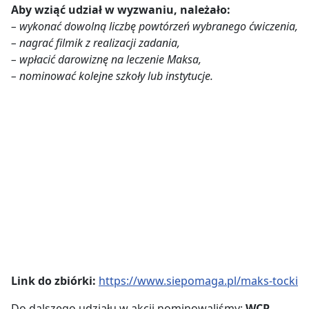
Aby wziąć udział w wyzwaniu, należało:
– wykonać dowolną liczbę powtórzeń wybranego ćwiczenia,
– nagrać filmik z realizacji zadania,
– wpłacić darowiznę na leczenie Maksa,
– nominować kolejne szkoły lub instytucje.
Link do zbiórki:
https://www.siepomaga.pl/maks-tocki
Do dalszego udziału w akcji nominowaliśmy:
WCR