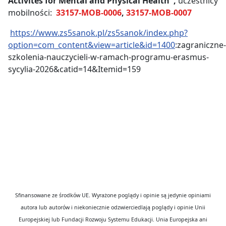
Activites for Mental and Physical Health",
uczestnicy
mobilności:
33157-MOB-0006
,
33157-MOB-0007
https://www.zs5sanok.pl/zs5sanok/index.php?
option=com_content&view=article&id=1400
:zagraniczne-
szkolenia-nauczycieli-w-ramach-programu-erasmus-
sycylia-2026&catid=14&Itemid=159
Sfinansowane ze środków UE. Wyrażone poglądy i opinie są jedynie opiniami
autora lub autorów i niekoniecznie odzwierciedlają poglądy i opinie Unii
Europejskiej lub Fundacji Rozwoju Systemu Edukacji. Unia Europejska ani