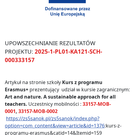
UPOWSZECHNIANIE REZULTATÓW
PROJEKTU:
2025-1-PL01-KA121-SCH-
000333157
Artykuł na stronie szkoły
Kurs z programu
Erasmus+
prezentujący udział w kursie zagranicznym:
Art and nature. A sustainable approach for all
teachers.
Uczestnicy mobilności :
33157-MOB-
0001
,
33157-MOB-0002
https://zs5sanok.pl/zs5sanok/index.php?
option=com_content&view=article&id=1376
:kurs-z-
programu-erasmus&catid=14&Itemid=159