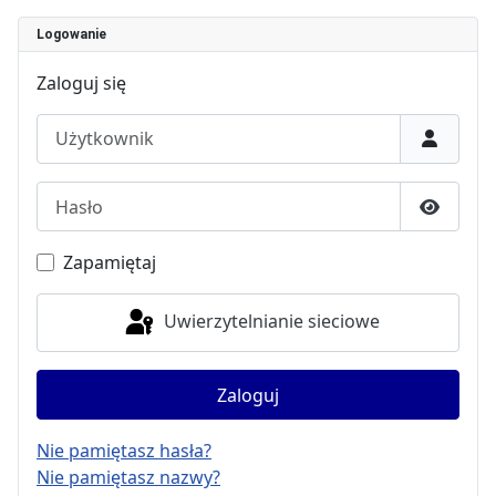
Logowanie
Zaloguj się
Użytkownik
Hasło
Pokaż h
Zapamiętaj
Uwierzytelnianie sieciowe
Zaloguj
Nie pamiętasz hasła?
Nie pamiętasz nazwy?