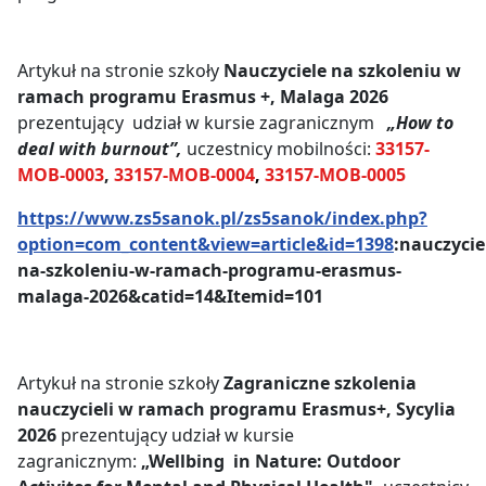
Artykuł na stronie szkoły
Nauczyciele na szkoleniu w
ramach programu Erasmus +, Malaga 2026
prezentujący udział w kursie zagranicznym
„How to
deal with burnout”,
uczestnicy mobilności:
33157-
MOB-0003
,
33157-MOB-0004
,
33157-MOB-0005
https://www.zs5sanok.pl/zs5sanok/index.php?
option=com_content&view=article&id=1398
:nauczycie
na-szkoleniu-w-ramach-programu-erasmus-
malaga-2026&catid=14&Itemid=101
Artykuł na stronie szkoły
Zagraniczne szkolenia
nauczycieli w ramach programu Erasmus+, Sycylia
2026
prezentujący udział w kursie
zagranicznym:
„Wellbing in Nature: Outdoor