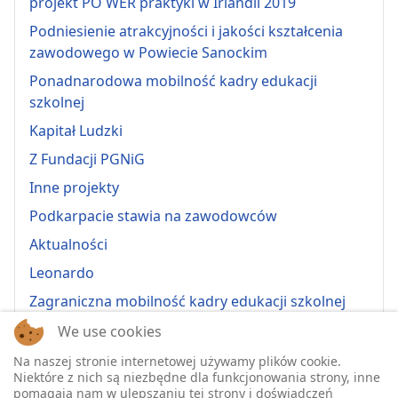
projekt PO WER praktyki w Irlandii 2019
Podniesienie atrakcyjności i jakości kształcenia
zawodowego w Powiecie Sanockim
Ponadnarodowa mobilność kadry edukacji
szkolnej
Kapitał Ludzki
Z Fundacji PGNiG
Inne projekty
Podkarpacie stawia na zawodowców
Aktualności
Leonardo
Zagraniczna mobilność kadry edukacji szkolnej
Erasmus+ 2022-1-PL01-KA121-VET-000064815
We use cookies
Erasmus + 2022-1-PL01-KA121-SCH-000064635
Na naszej stronie internetowej używamy plików cookie.
Niektóre z nich są niezbędne dla funkcjonowania strony, inne
Erasmus + 2023-1-PL01-KA121-SCH-000135484
pomagają nam w ulepszaniu tej strony i doświadczeń