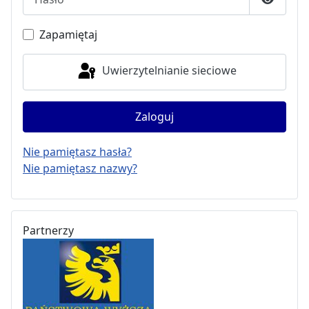
Pokaż h
Zapamiętaj
Uwierzytelnianie sieciowe
Zaloguj
Nie pamiętasz hasła?
Nie pamiętasz nazwy?
Partnerzy