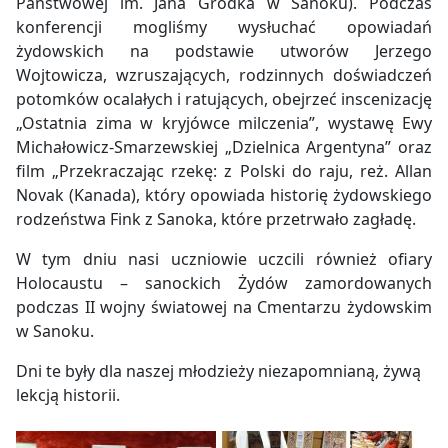
Państwowej im. Jana Grodka w Sanoku). Podczas
konferencji mogliśmy wysłuchać opowiadań
żydowskich na podstawie utworów Jerzego
Wojtowicza, wzruszających, rodzinnych doświadczeń
potomków ocalałych i ratujących, obejrzeć inscenizację
„Ostatnia zima w kryjówce milczenia”, wystawę Ewy
Michałowicz-Smarzewskiej „Dzielnica Argentyna” oraz
film „Przekraczając rzekę: z Polski do raju, reż. Allan
Novak (Kanada), który opowiada historię żydowskiego
rodzeństwa Fink z Sanoka, które przetrwało zagładę.
W tym dniu nasi uczniowie uczcili również ofiary
Holocaustu – sanockich Żydów zamordowanych
podczas II wojny światowej na Cmentarzu żydowskim
w Sanoku.
Dni te były dla naszej młodzieży niezapomnianą, żywą
lekcją historii.