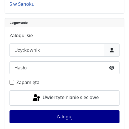
5 w Sanoku
Logowanie
Zaloguj się
Użytkownik
Hasło
Pokaż h
Zapamiętaj
Uwierzytelnianie sieciowe
Zaloguj