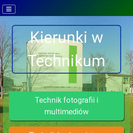
Kierunki w
Technikum
Technik fotografii i
multimediów