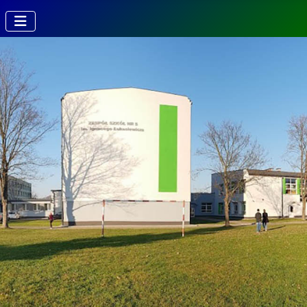
Kierunki w
Technikum
Technik fotografii i
multimediów