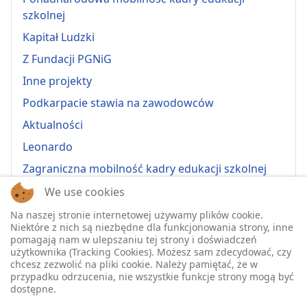
szkolnej
Kapitał Ludzki
Z Fundacji PGNiG
Inne projekty
Podkarpacie stawia na zawodowców
Aktualności
Leonardo
Zagraniczna mobilność kadry edukacji szkolnej
Erasmus+ 2022-1-PL01-KA121-VET-000064815
We use cookies
Erasmus + 2022-1-PL01-KA121-SCH-000064635
Na naszej stronie internetowej używamy plików cookie.
Niektóre z nich są niezbędne dla funkcjonowania strony, inne
Erasmus + 2023-1-PL01-KA121-SCH-000135484
pomagają nam w ulepszaniu tej strony i doświadczeń
użytkownika (Tracking Cookies). Możesz sam zdecydować, czy
Erasmus + 2023-1-PL01-KA121-VET-000139220
chcesz zezwolić na pliki cookie. Należy pamiętać, że w
przypadku odrzucenia, nie wszystkie funkcje strony mogą być
ERASMUS+ 2024-1-PL01-KA121-VET-000224230
dostępne.
Erasmus+ 2024-1-PL01-KA121-SCH-000218148