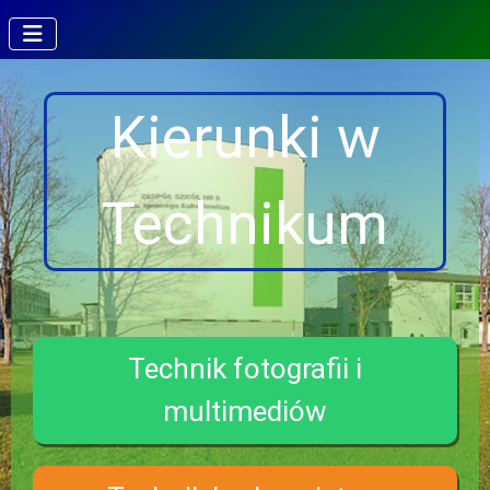
Kierunki w
Technikum
Technik fotografii i
multimediów