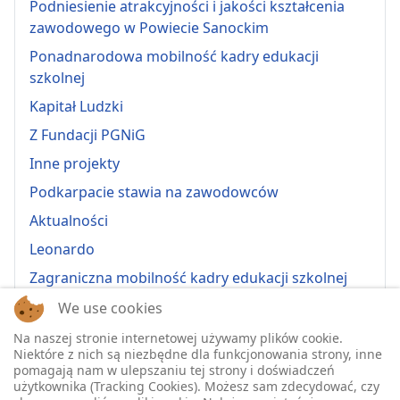
Podniesienie atrakcyjności i jakości kształcenia
zawodowego w Powiecie Sanockim
Ponadnarodowa mobilność kadry edukacji
szkolnej
Kapitał Ludzki
Z Fundacji PGNiG
Inne projekty
Podkarpacie stawia na zawodowców
Aktualności
Leonardo
Zagraniczna mobilność kadry edukacji szkolnej
Erasmus+ 2022-1-PL01-KA121-VET-000064815
We use cookies
Erasmus + 2022-1-PL01-KA121-SCH-000064635
Na naszej stronie internetowej używamy plików cookie.
Niektóre z nich są niezbędne dla funkcjonowania strony, inne
Erasmus + 2023-1-PL01-KA121-SCH-000135484
pomagają nam w ulepszaniu tej strony i doświadczeń
użytkownika (Tracking Cookies). Możesz sam zdecydować, czy
Erasmus + 2023-1-PL01-KA121-VET-000139220