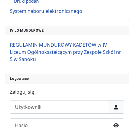
Druki podań
System naboru elektronicznego
IV LO MUNDUROWE
REGULAMIN MUNDUROWY KADETÓW w IV
Liceum Ogólnokształcącym przy Zespole Szkół nr
5 w Sanoku
Logowanie
Zaloguj się
Użytkownik
Hasło
Pokaż h