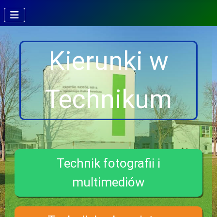
Kierunki w
Technikum
Technik fotografii i
multimediów