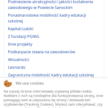
Podniesienie atrakcyjności i jakości kształcenia
zawodowego w Powiecie Sanockim
Ponadnarodowa mobilność kadry edukacji
szkolnej
Kapitał Ludzki
Z Fundacji PGNiG
Inne projekty
Podkarpacie stawia na zawodowców
Aktualności
Leonardo
Zagraniczna mobilność kadry edukacji szkolnej
Erasmus+ 2022-1-PL01-KA121-VET-000064815
We use cookies
Erasmus + 2022-1-PL01-KA121-SCH-000064635
Na naszej stronie internetowej używamy plików cookie.
Niektóre z nich są niezbędne dla funkcjonowania strony, inne
Erasmus + 2023-1-PL01-KA121-SCH-000135484
pomagają nam w ulepszaniu tej strony i doświadczeń
użytkownika (Tracking Cookies). Możesz sam zdecydować, czy
Erasmus + 2023-1-PL01-KA121-VET-000139220