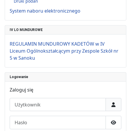
Druki podań
System naboru elektronicznego
IV LO MUNDUROWE
REGULAMIN MUNDUROWY KADETÓW w IV
Liceum Ogólnokształcącym przy Zespole Szkół nr
5 w Sanoku
Logowanie
Zaloguj się
Użytkownik
Hasło
Pokaż h