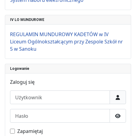
System naboru elektronicznego
IV LO MUNDUROWE
REGULAMIN MUNDUROWY KADETÓW w IV
Liceum Ogólnokształcącym przy Zespole Szkół nr
5 w Sanoku
Logowanie
Zaloguj się
Użytkownik
Hasło
Pokaż h
Zapamiętaj