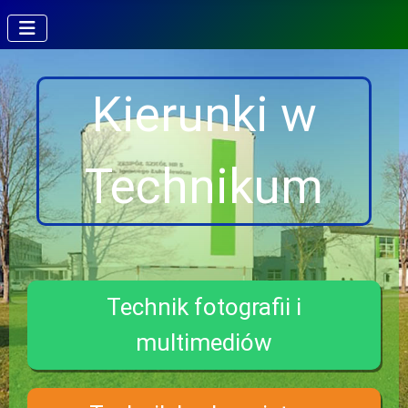
Kierunki w
Technikum
Technik fotografii i
multimediów