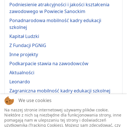
Podniesienie atrakcyjności i jakości kształcenia
zawodowego w Powiecie Sanockim
Ponadnarodowa mobilność kadry edukacji
szkolnej
Kapitał Ludzki
Z Fundacji PGNiG
Inne projekty
Podkarpacie stawia na zawodowców
Aktualności
Leonardo
Zagraniczna mobilność kadry edukacji szkolnej
Erasmus+ 2022-1-PL01-KA121-VET-000064815
We use cookies
Erasmus + 2022-1-PL01-KA121-SCH-000064635
Na naszej stronie internetowej używamy plików cookie.
Niektóre z nich są niezbędne dla funkcjonowania strony, inne
Erasmus + 2023-1-PL01-KA121-SCH-000135484
pomagają nam w ulepszaniu tej strony i doświadczeń
użytkownika (Tracking Cookies). Możesz sam zdecydować, czy
Erasmus + 2023-1-PL01-KA121-VET-000139220