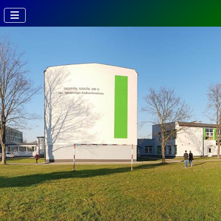
Kierunki w
Technikum
Technik fotografii i
multimediów