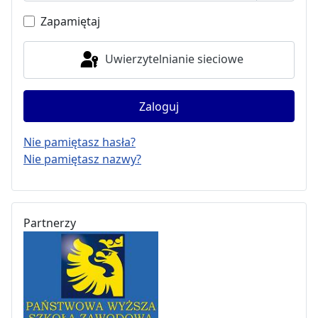
Pokaż h
Zapamiętaj
Uwierzytelnianie sieciowe
Zaloguj
Nie pamiętasz hasła?
Nie pamiętasz nazwy?
Partnerzy