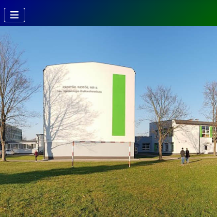
Kierunki w
Technikum
Technik fotografii i
multimediów