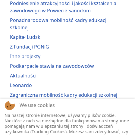
Podniesienie atrakcyjności i jakości kształcenia
zawodowego w Powiecie Sanockim
Ponadnarodowa mobilność kadry edukacji
szkolnej
Kapitał Ludzki
Z Fundacji PGNiG
Inne projekty
Podkarpacie stawia na zawodowców
Aktualności
Leonardo
Zagraniczna mobilność kadry edukacji szkolnej
Erasmus+ 2022-1-PL01-KA121-VET-000064815
We use cookies
Erasmus + 2022-1-PL01-KA121-SCH-000064635
Na naszej stronie internetowej używamy plików cookie.
Niektóre z nich są niezbędne dla funkcjonowania strony, inne
Erasmus + 2023-1-PL01-KA121-SCH-000135484
pomagają nam w ulepszaniu tej strony i doświadczeń
użytkownika (Tracking Cookies). Możesz sam zdecydować, czy
Erasmus + 2023-1-PL01-KA121-VET-000139220