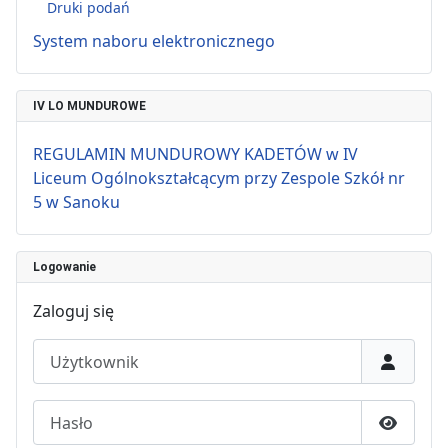
Druki podań
System naboru elektronicznego
IV LO MUNDUROWE
REGULAMIN MUNDUROWY KADETÓW w IV
Liceum Ogólnokształcącym przy Zespole Szkół nr
5 w Sanoku
Logowanie
Zaloguj się
Użytkownik
Hasło
Pokaż h