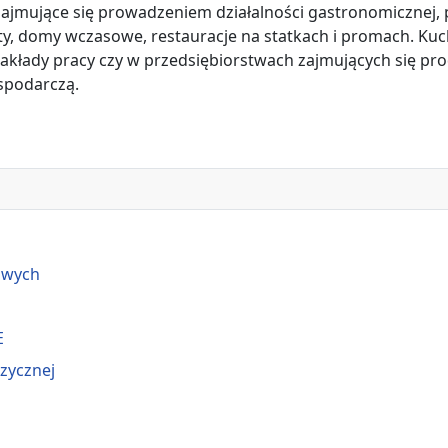
jmujące się prowadzeniem działalności gastronomicznej, p
ty, domy wczasowe, restauracje na statkach i promach. Kuch
zakłady pracy czy w przedsiębiorstwach zajmujących się p
spodarczą.
owych
E
izycznej